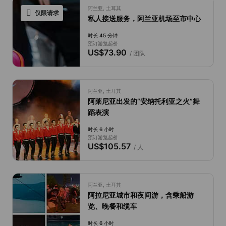
阿兰亚, 土耳其
仅限请求
私人接送服务，阿兰亚机场至市中心
时长 45 分钟
预订游览起价
US$73.90
/ 团队
阿兰亚, 土耳其
阿莱尼亚出发的“安纳托利亚之火”舞
蹈表演
时长 6 小时
预订游览起价
US$105.57
/ 人
阿兰亚, 土耳其
阿拉尼亚城市和夜间游，含乘船游
览、晚餐和缆车
时长 6 小时