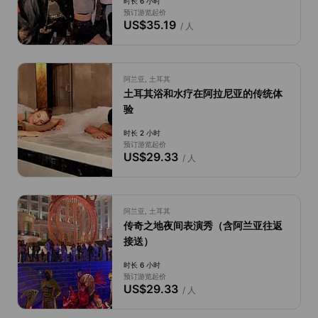
时长 6 小时
预订游览起价
US$35.19
/ 人
阿兰亚, 土耳其
土耳其浴和水疗在阿拉尼亚的传统体
验
时长 2 小时
预订游览起价
US$29.33
/ 人
阿兰亚, 土耳其
传奇之地夜间表演秀（含阿兰亚往返
接送）
时长 6 小时
预订游览起价
US$29.33
/ 人