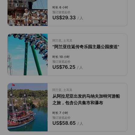
时长 6 小时
预订游览起价
US$29.33
/ 人
阿兰亚, 土耳其
"阿兰亚往返传奇乐园主题公园接送"
时长 10 小时
预订游览起价
US$76.25
/ 人
阿兰亚, 土耳其
从阿拉尼亚出发的马纳夫加特河游船
之旅，包含公共集市和瀑布
时长 7 小时
预订游览起价
US$58.65
/ 人