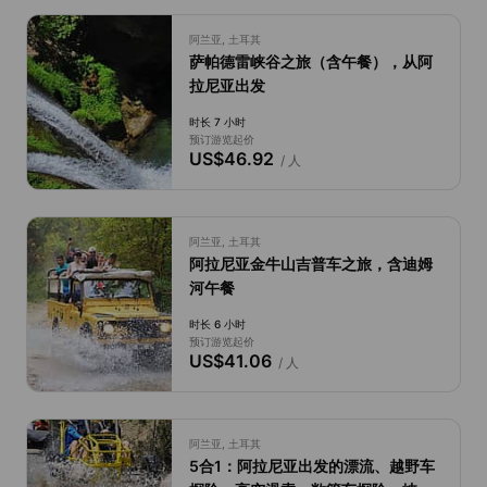
阿兰亚, 土耳其
萨帕德雷峡谷之旅（含午餐），从阿
拉尼亚出发
时长 7 小时
预订游览起价
US$46.92
/ 人
阿兰亚, 土耳其
阿拉尼亚金牛山吉普车之旅，含迪姆
河午餐
时长 6 小时
预订游览起价
US$41.06
/ 人
阿兰亚, 土耳其
5合1：阿拉尼亚出发的漂流、越野车