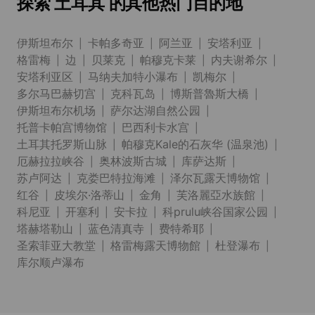
探索 土耳其 的其他热门目的地
伊斯坦布尔
卡帕多奇亚
阿兰亚
安塔利亚
格雷梅
边
贝莱克
帕穆克卡莱
内夫谢希尔
安塔利亚区
马纳夫加特小瀑布
凯梅尔
多尔马巴赫切宫
克科瓦岛
博斯普魯斯大橋
伊斯坦布尔机场
萨尔达湖自然公园
托普卡帕宫博物馆
巴西利卡水宫
土耳其托罗斯山脉
帕穆克Kale的石灰华 (温泉池)
厄赫拉拉峡谷
奥林波斯古城
库萨达斯
苏卢阿达
克娄巴特拉海滩
泽尔瓦露天博物馆
红谷
皮埃尔·洛蒂山
金角
芙洛麗亞水族館
科尼亚
开塞利
安卡拉
科prulu峡谷国家公园
塔赫塔勒山
蓝色清真寺
费特希耶
圣索菲亚大教堂
格雷梅露天博物館
杜登瀑布
库尔顺卢瀑布