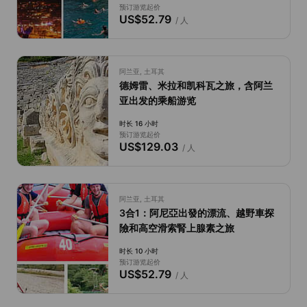
预订游览起价
US$52.79
/ 人
阿兰亚, 土耳其
德姆雷、米拉和凯科瓦之旅，含阿兰
亚出发的乘船游览
时长 16 小时
预订游览起价
US$129.03
/ 人
阿兰亚, 土耳其
3合1：阿尼亞出發的漂流、越野車探
險和高空滑索腎上腺素之旅
时长 10 小时
预订游览起价
US$52.79
/ 人