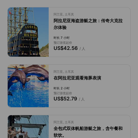
阿兰亚, 土耳其
阿拉尼亚海盗游艇之旅：传奇大克拉
尔体验
时长 7 小时
预订游览起价
US$42.56
/ 人
阿兰亚, 土耳其
在阿拉尼亚观看海豚表演
时长 2 小时
预订游览起价
US$52.79
/ 人
阿兰亚, 土耳其
全包式双体帆船游艇之旅，含午餐和
软饮。