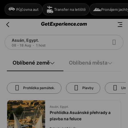
Půjčovna aut
Transfer na letiště
Pronájem jacht
Asuán, Egypt.
08 - 18 Aug
1 host
Oblíbené země
Oblíbená města
Prohlídka památek.
Plavby
Uměn
Asuán, Egypt.
Prohlídka Asuánské přehrady a
plavba na feluce