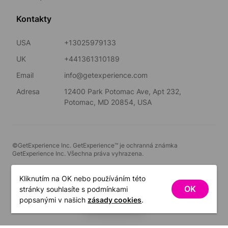
Kontakty
USA
+13025979133
UK
+441361310189
Email
info@getexperience.com
Adresa
12400 Park Potomac Ave, Apt 232,
Potomac, MD 20854, USA
©GetExperience Inc. GetExperience™ je ochranná známka
GetExperience Inc. Všechna práva vyhrazena.
Čeština
Kliknutím na OK nebo používáním této
OK
stránky souhlasíte s podmínkami
FILTRY
popsanými v našich
zásady cookies
.