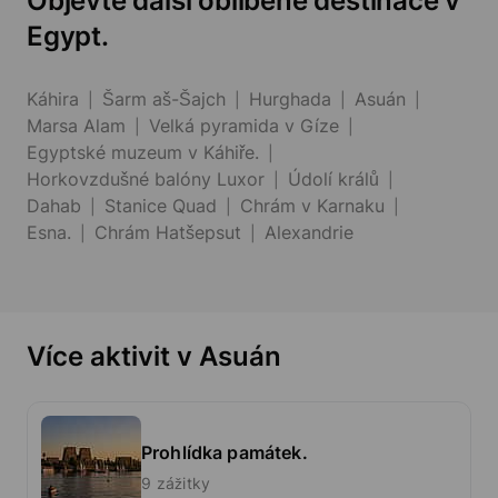
Objevte další oblíbené destinace v
Egypt.
Káhira
Šarm aš-Šajch
Hurghada
Asuán
Marsa Alam
Velká pyramida v Gíze
Egyptské muzeum v Káhiře.
Horkovzdušné balóny Luxor
Údolí králů
Dahab
Stanice Quad
Chrám v Karnaku
Esna.
Chrám Hatšepsut
Alexandrie
Více aktivit v Asuán
Prohlídka památek.
9 zážitky