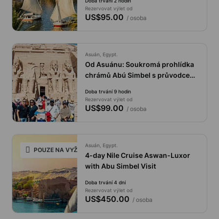
Doba trvání 2 hodin
Rezervovat výlet od
US$95.00
/ osoba
Asuán, Egypt.
Od Asuánu: Soukromá prohlídka
chrámů Abú Simbel s průvodcem
egyptologem
Doba trvání 9 hodin
Rezervovat výlet od
US$99.00
/ osoba
Asuán, Egypt.
POUZE NA VYŽÁDÁNÍ
4-day Nile Cruise Aswan-Luxor
with Abu Simbel Visit
Doba trvání 4 dní
Rezervovat výlet od
US$450.00
/ osoba