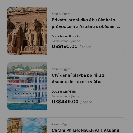
Asuán, Egypt.
Privátní prohlídka Abu Simbel s
průvodcem z Asuánu s obědem a
vstupenkami
Doba trvání 9 hodin
Rezervovat výlet od
US$190.00
/ osoba
Asuán, Egypt.
Čtyřdenní plavba po Nilu z
Asuánu do Luxoru s Abu
Simbelem a volitelným letem
Doba trvání 4 dní
horkovzdušným balónem.
Rezervovat výlet od
US$449.00
/ osoba
Asuán, Egypt.
Chrám Philae: Návštěva z Asuánu