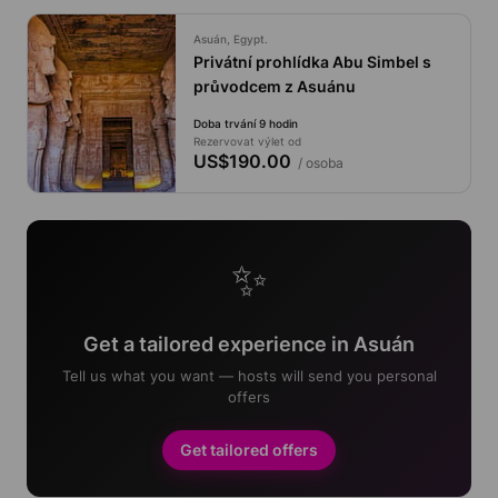
Asuán, Egypt.
Privátní prohlídka Abu Simbel s
průvodcem z Asuánu
Doba trvání 9 hodin
Rezervovat výlet od
US$190.00
/ osoba
✨
Get a tailored experience in Asuán
Tell us what you want — hosts will send you personal
offers
Get tailored offers