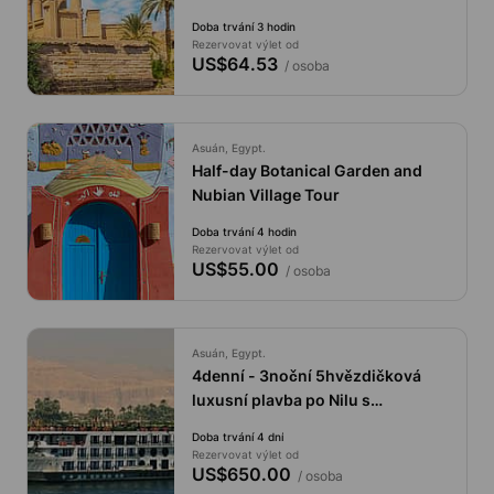
Doba trvání 3 hodin
Rezervovat výlet od
US$64.53
/ osoba
Asuán, Egypt.
Half-day Botanical Garden and
Nubian Village Tour
Doba trvání 4 hodin
Rezervovat výlet od
US$55.00
/ osoba
Asuán, Egypt.
4denní - 3noční 5hvězdičková
luxusní plavba po Nilu s
prohlídkami v Asuánu a Luxoru.
Doba trvání 4 dní
Rezervovat výlet od
US$650.00
/ osoba