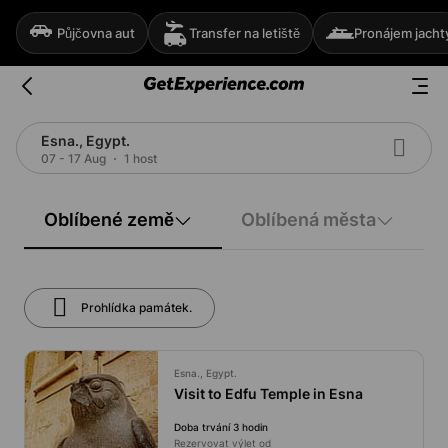
Půjčovna aut
Transfer na letiště
Pronájem jacht
Esna., Egypt.
07 - 17 Aug
1 host
Oblíbené země
Oblíbená města
Prohlídka památek.
Esna., Egypt.
Visit to Edfu Temple in Esna
Doba trvání 3 hodin
Rezervovat výlet od