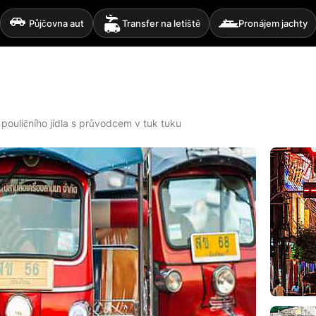
Půjčovna aut
Transfer na letiště
Pronájem jachty
pouličního jídla s průvodcem v tuk tuku