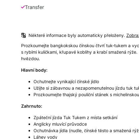
Transfer
Některé informace byly automaticky přeloženy.
Zobraz
Prozkoumejte bangkokskou čínskou čtvrť tuk-tukem a vychu
s rybími kuličkami, křupavé koblihy a krabí smažená rýže.
hvězdou.
Hlavní body:
Ochutnejte vynikající čínské jídlo
Užijte si zábavnou a nezapomenutelnou jízdu tuk t
Prozkoumejte thajský pouliční stánek s michelinsk
Zahrnuto:
Zpáteční jízda Tuk Tukem z místa setkání
Anglicky mluvící průvodce
Ochutnávka jídla (nudle, čínské těsto a smažená rýž
Láhev vody