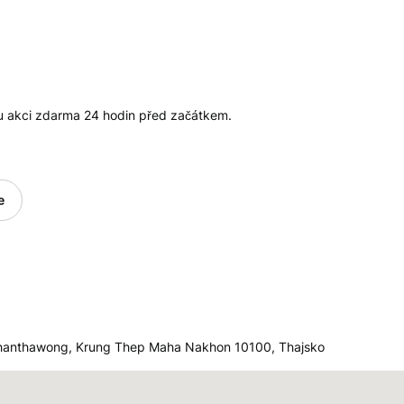
ou akci zdarma 24 hodin před začátkem.
e
phanthawong, Krung Thep Maha Nakhon 10100, Thajsko