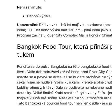
Není zahrnuto:
Osobní výdaje
Upozornění:
Děti ve věku 1-3 let mají vstup zdarma (bez
cena; 11++ let nebo výška nad 130 cm - plná cena jako u
Program začíná v River City Complex Mall a končí v Chi
Bangkok Food Tour, která přináší po
tukem
Ponořte se do pulsu Bangkoku na této bangkokské food tou
čtvrti. Vaše dobrodružství začíná hned před River City C
usaďte se a pevně se držte, až se budete prohánět rušným
čekají vaječné nudle s rybími kuličkami, křehké a plné ch
koblihy přímo z fritézy. Dále se podívejte na rolované nu
doutníky. Velké finále? Krabí smažená rýže v Jay Fai's - 
thajské kulinářské scény. Nasajete rušnou atmosféru ulice 
Tato bangkokská pouliční food tour není jen o jídle - je o