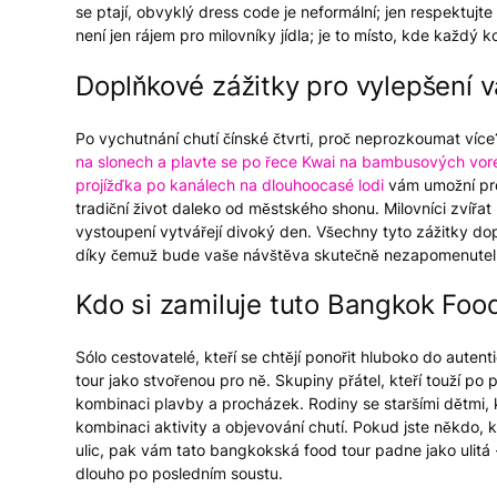
se ptají, obvyklý dress code je neformální; jen respektujt
není jen rájem pro milovníky jídla; je to místo, kde každý
Doplňkové zážitky pro vylepšení v
Po vychutnání chutí čínské čtvrti, proč neprozkoumat víc
na slonech a plavte se po řece Kwai na bambusových vor
projížďka po kanálech na dlouhoocasé lodi
vám umožní pro
tradiční život daleko od městského shonu. Milovníci zvířat 
vystoupení vytvářejí divoký den. Všechny tyto zážitky dopl
díky čemuž bude vaše návštěva skutečně nezapomenutel
Kdo si zamiluje tuto Bangkok Foo
Sólo cestovatelé, kteří se chtějí ponořit hluboko do autent
tour jako stvořenou pro ně. Skupiny přátel, kteří touží po
kombinaci plavby a procházek. Rodiny se staršími dětmi, kte
kombinaci aktivity a objevování chutí. Pokud jste někdo, k
ulic, pak vám tato bangkokská food tour padne jako ulitá
dlouho po posledním soustu.