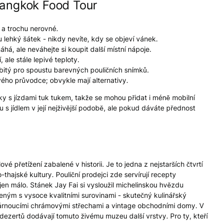
Bangkok Food Tour
 a trochu nerovné.
 lehký šátek - nikdy nevíte, kdy se objeví vánek.
á, ale neváhejte si koupit další místní nápoje.
 ale stále lepivé teploty.
itý pro spoustu barevných pouličních snímků.
ého průvodce; obvykle mají alternativy.
y s jízdami tuk tukem, takže se mohou přidat i méně mobilní
 s jídlem v její nejživější podobě, ale pokud dáváte přednost
ové přetížení zabalené v historii. Je to jedna z nejstarších čtvrtí
-thajské kultury. Pouliční prodejci zde servírují recepty
n málo. Stánek Jay Fai si vysloužil michelinskou hvězdu
ným s vysoce kvalitními surovinami - skutečný kulinářský
 stárnoucími chrámovými střechami a vintage obchodními domy. V
dezertů dodávají tomuto živému muzeu další vrstvy. Pro ty, kteří