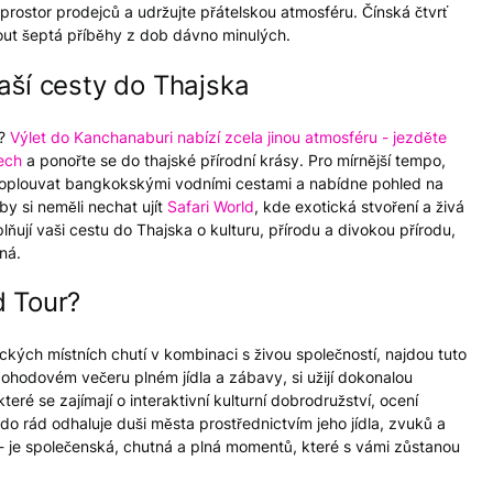
e prostor prodejců a udržujte přátelskou atmosféru. Čínská čtvrť
 kout šeptá příběhy z dob dávno minulých.
aší cesty do Thajska
e?
Výlet do Kanchanaburi nabízí zcela jinou atmosféru - jezděte
ech
a ponořte se do thajské přírodní krásy. Pro mírnější tempo,
plouvat bangkokskými vodními cestami a nabídne pohled na
by si neměli nechat ujít
Safari World
, kde exotická stvoření a živá
ňují vaši cestu do Thajska o kulturu, přírodu a divokou přírodu,
ná.
d Tour?
ických místních chutí v kombinaci s živou společností, najdou tuto
 pohodovém večeru plném jídla a zábavy, si užijí dokonalou
ré se zajímají o interaktivní kulturní dobrodružství, ocení
do rád odhaluje duši města prostřednictvím jeho jídla, zvuků a
 - je společenská, chutná a plná momentů, které s vámi zůstanou