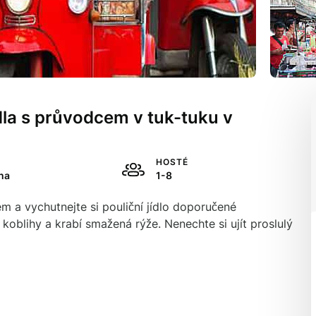
dla s průvodcem v tuk-tuku v
HOSTÉ
ina
1-8
 a vychutnejte si pouliční jídlo doporučené
koblihy a krabí smažená rýže. Nenechte si ujít proslulý