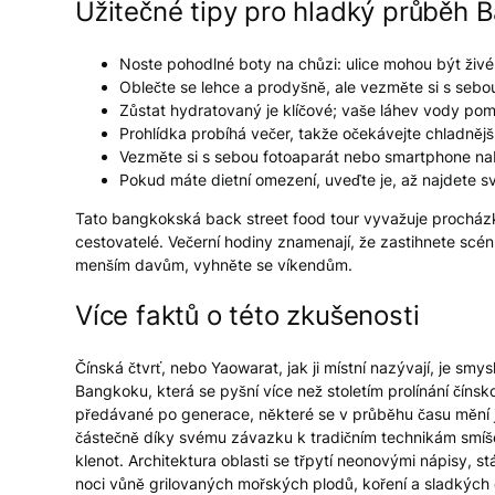
Užitečné tipy pro hladký průběh 
Noste pohodlné boty na chůzi: ulice mohou být živé
Oblečte se lehce a prodyšně, ale vezměte si s sebou
Zůstat hydratovaný je klíčové; vaše láhev vody pomáh
Prohlídka probíhá večer, takže očekávejte chladnější,
Vezměte si s sebou fotoaparát nebo smartphone nab
Pokud máte dietní omezení, uveďte je, až najdete sv
Tato bangkokská back street food tour vyvažuje procházk
cestovatelé. Večerní hodiny znamenají, že zastihnete scénu
menším davům, vyhněte se víkendům.
Více faktů o této zkušenosti
Čínská čtvrť, nebo Yaowarat, jak ji místní nazývají, je smysl
Bangkoku, která se pyšní více než stoletím prolínání čínsko
předávané po generace, některé se v průběhu času mění je
částečně díky svému závazku k tradičním technikám smíše
klenot. Architektura oblasti se třpytí neonovými nápisy,
noci vůně grilovaných mořských plodů, koření a sladkých 