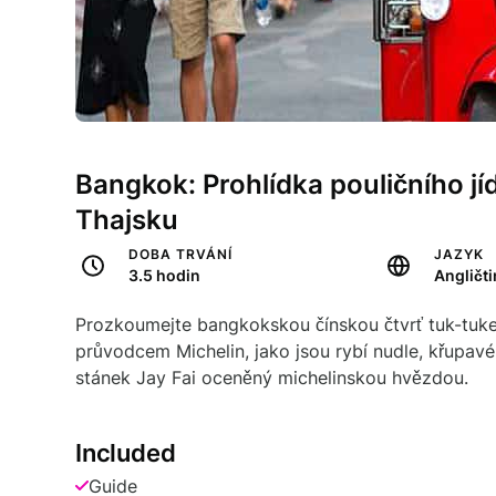
Bangkok: Prohlídka pouličního jí
Thajsku
DOBA TRVÁNÍ
JAZYK
3.5 hodin
Angličt
Prozkoumejte bangkokskou čínskou čtvrť tuk-tukem
průvodcem Michelin, jako jsou rybí nudle, křupavé 
stánek Jay Fai oceněný michelinskou hvězdou.
Included
Guide