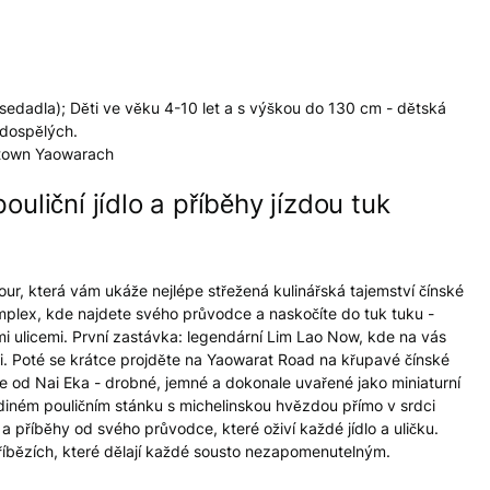
 sedadla); Děti ve věku 4-10 let a s výškou do 130 cm - dětská
 dospělých.
natown Yaowarach
uliční jídlo a příběhy jízdou tuk
r, která vám ukáže nejlépe střežená kulinářská tajemství čínské
omplex, kde najdete svého průvodce a naskočíte do tuk tuku -
i ulicemi. První zastávka: legendární Lim Lao Now, kde na vás
uti. Poté se krátce projděte na Yaowarat Road na křupavé čínské
dle od Nai Eka - drobné, jemné a dokonale uvařené jako miniaturní
jediném pouličním stánku s michelinskou hvězdou přímo v srdci
a příběhy od svého průvodce, které oživí každé jídlo a uličku.
 příbězích, které dělají každé sousto nezapomenutelným.