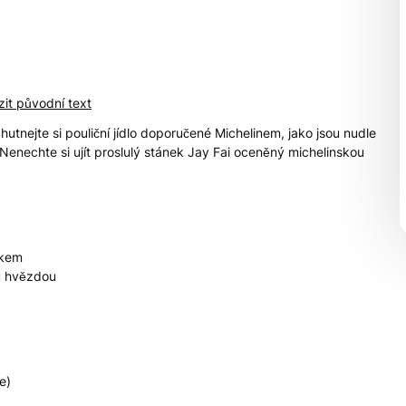
it původní text
tnejte si pouliční jídlo doporučené Michelinem, jako jsou nudle
 Nenechte si ujít proslulý stánek Jay Fai oceněný michelinskou
ukem
ou hvězdou
e)