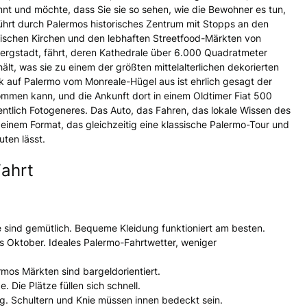
nnt und möchte, dass Sie sie so sehen, wie die Bewohner es tun,
führt durch Palermos historisches Zentrum mit Stopps an den
ischen Kirchen und den lebhaften Streetfood-Märkten von
Bergstadt, fährt, deren Kathedrale über 6.000 Quadratmeter
lt, was sie zu einem der größten mittelalterlichen dekorierten
 auf Palermo vom Monreale-Hügel aus ist ehrlich gesagt der
ommen kann, und die Ankunft dort in einem Oldtimer Fiat 500
ntlich Fotogeneres. Das Auto, das Fahren, das lokale Wissen des
 einem Format, das gleichzeitig eine klassische Palermo-Tour und
uten lässt.
Fahrt
me sind gemütlich. Bequeme Kleidung funktioniert am besten.
is Oktober. Ideales Palermo-Fahrtwetter, weniger
rmos Märkten sind bargeldorientiert.
 Die Plätze füllen sich schnell.
g. Schultern und Knie müssen innen bedeckt sein.