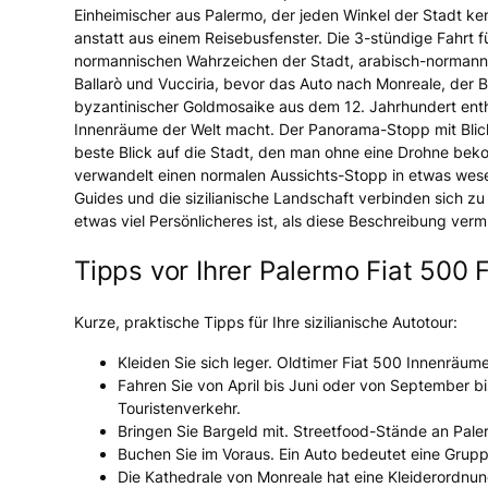
Einheimischer aus Palermo, der jeden Winkel der Stadt ke
anstatt aus einem Reisebusfenster. Die 3-stündige Fahrt 
normannischen Wahrzeichen der Stadt, arabisch-normann
Ballarò und Vucciria, bevor das Auto nach Monreale, der 
byzantinischer Goldmosaike aus dem 12. Jahrhundert enthä
Innenräume der Welt macht. Der Panorama-Stopp mit Blick
beste Blick auf die Stadt, den man ohne eine Drohne bek
verwandelt einen normalen Aussichts-Stopp in etwas wese
Guides und die sizilianische Landschaft verbinden sich zu
etwas viel Persönlicheres ist, als diese Beschreibung verm
Tipps vor Ihrer Palermo Fiat 500 
Kurze, praktische Tipps für Ihre sizilianische Autotour:
Kleiden Sie sich leger. Oldtimer Fiat 500 Innenräu
Fahren Sie von April bis Juni oder von September b
Touristenverkehr.
Bringen Sie Bargeld mit. Streetfood-Stände an Pale
Buchen Sie im Voraus. Ein Auto bedeutet eine Gruppe.
Die Kathedrale von Monreale hat eine Kleiderordnun