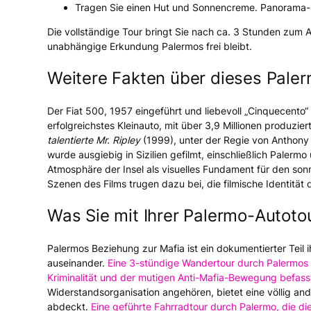
Tragen Sie einen Hut und Sonnencreme. Panorama-St
Die vollständige Tour bringt Sie nach ca. 3 Stunden zum
unabhängige Erkundung Palermos frei bleibt.
Weitere Fakten über dieses Paler
Der Fiat 500, 1957 eingeführt und liebevoll „Cinquecento
erfolgreichstes Kleinauto, mit über 3,9 Millionen produzie
talentierte Mr. Ripley
(1999), unter der Regie von Anthony
wurde ausgiebig in Sizilien gefilmt, einschließlich Paler
Atmosphäre der Insel als visuelles Fundament für den sonn
Szenen des Films trugen dazu bei, die filmische Identität de
Was Sie mit Ihrer Palermo-Autoto
Palermos Beziehung zur Mafia ist ein dokumentierter Teil 
auseinander.
Eine 3-stündige Wandertour durch Palermos Vi
Kriminalität und der mutigen Anti-Mafia-Bewegung befass
Widerstandsorganisation angehören, bietet eine völlig and
abdeckt.
Eine geführte Fahrradtour durch Palermo, die di