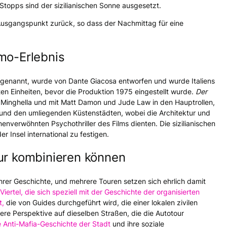
opps sind der sizilianischen Sonne ausgesetzt.
 Ausgangspunkt zurück, so dass der Nachmittag für eine
mo-Erlebnis
“ genannt, wurde von Dante Giacosa entworfen und wurde Italiens
rten Einheiten, bevor die Produktion 1975 eingestellt wurde.
Der
 Minghella und mit Matt Damon und Jude Law in den Hauptrollen,
mo und den umliegenden Küstenstädten, wobei die Architektur und
enverwöhnten Psychothriller des Films dienten. Die sizilianischen
r Insel international zu festigen.
ur kombinieren können
ihrer Geschichte, und mehrere Touren setzen sich ehrlich damit
ertel, die sich speziell mit der Geschichte der organisierten
t,
die von Guides durchgeführt wird, die einer lokalen zivilen
ere Perspektive auf dieselben Straßen, die die Autotour
e Anti-Mafia-Geschichte der Stadt
und ihre soziale