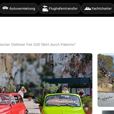
Autovermietung
Flughafentransfer
Yachtcharter
nischer Oldtimer Fiat 500 fährt durch Palermo"