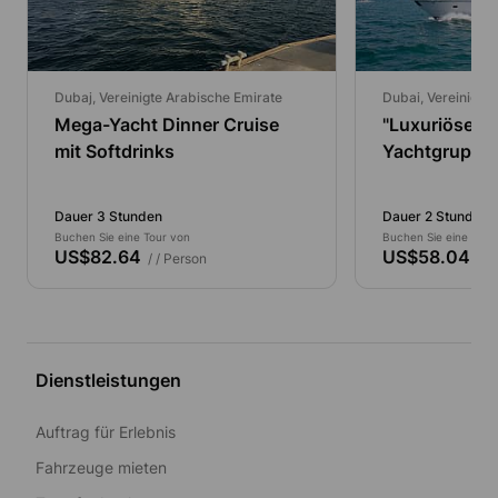
Dubaj, Vereinigte Arabische Emirate
Dubai, Vereinigte
Mega-Yacht Dinner Cruise
"Luxuriöse
mit Softdrinks
Yachtgruppen
Frühstück"
Dauer 3 Stunden
Dauer 2 Stunden
Buchen Sie eine Tour von
Buchen Sie eine Tour
US$82.64
US$58.04
/ / Person
/ / 
Dienstleistungen
Auftrag für Erlebnis
Fahrzeuge mieten