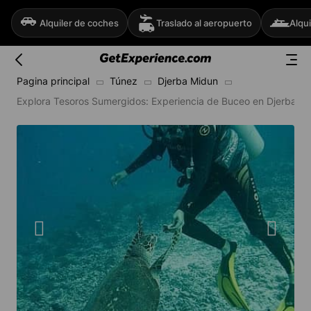
Alquiler de coches
Traslado al aeropuerto
Alqui
Pagina principal
Túnez
Djerba Midun
Explora Tesoros Sumergidos: Experiencia de Buceo en Djerba