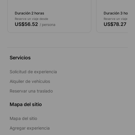
lo común
pesca exclusi
con desayuno
Duración 2 horas
Duración 3 horas
Reserve un viaje desde
Reserve un viaje des
US$56.52
US$78.27
/ persona
/ pe
Servicios
Solicitud de experiencia
Alquiler de vehículos
Reservar una traslado
Mapa del sitio
Mapa del sitio
Agregar experiencia