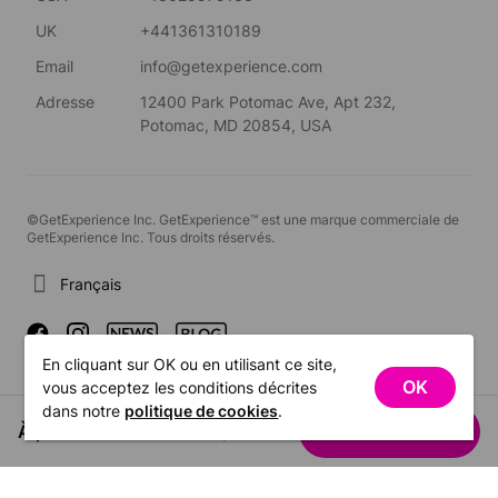
UK
+441361310189
Email
info@getexperience.com
Adresse
12400 Park Potomac Ave, Apt 232,
Potomac, MD 20854, USA
©GetExperience Inc. GetExperience™ est une marque commerciale de
GetExperience Inc. Tous droits réservés.
Français
En cliquant sur OK ou en utilisant ce site,
OK
vous acceptez les conditions décrites
dans notre
politique de cookies
.
À partir de US$222.52
Voir les dates
/ personne