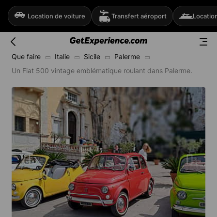
Location de voiture
Transfert aéroport
Locatio
Que faire
Italie
Sicile
Palerme
Un Fiat 500 vintage emblématique roulant dans Palerme.