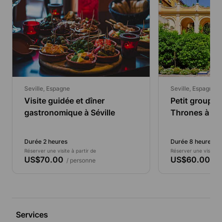
Seville, Espagne
Seville, Espagne
Visite guidée et dîner
Petit groupe 
gastronomique à Séville
Thrones à Sév
Durée 2 heures
Durée 8 heures
Réserver une visite à partir de
Réserver une visite à 
US$70.00
US$60.00
/ personne
/ p
Services