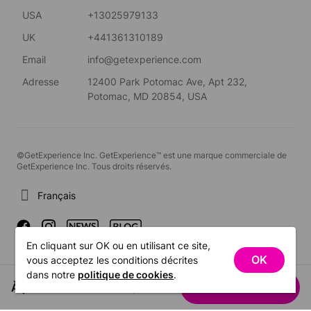
USA
+13025979133
UK
+441361310189
Email
info@getexperience.com
Adresse
12400 Park Potomac Ave, Apt 232,
Potomac, MD 20854, USA
©GetExperience Inc. GetExperience™ est une marque commerciale de
GetExperience Inc. Tous droits réservés.
Français
En cliquant sur OK ou en utilisant ce site,
OK
vous acceptez les conditions décrites
dans notre
politique de cookies
.
À partir de US$54.98
Voir les dates
/ personne