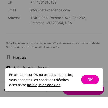
UK
+441361310189
Email
info@getexperience.com
Adresse
12400 Park Potomac Ave, Apt 232,
Potomac, MD 20854, USA
©GetExperience Inc. GetExperience™ est une marque commerciale de
GetExperience Inc. Tous droits réservés.
Français
En cliquant sur OK ou en utilisant ce site,
OK
vous acceptez les conditions décrites
dans notre
politique de cookies
.
À partir de US$34.93
Voir les dates
/ personne