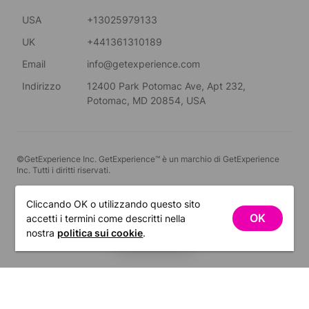
USA
+13025979133
UK
+441361310189
Email
info@getexperience.com
Indirizzo
12400 Park Potomac Ave, Apt 232,
Potomac, MD 20854, USA
©GetExperience Inc. GetExperience™ è un marchio di GetExperience
Inc. Tutti i diritti riservati.
Italiano
Cliccando OK o utilizzando questo sito
OK
accetti i termini come descritti nella
FILTRI
nostra
politica sui cookie
.