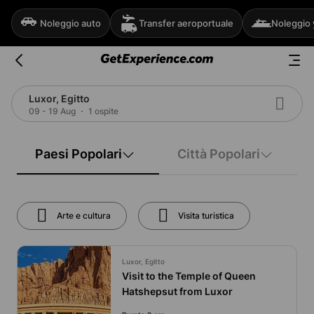
Noleggio auto
Transfer aeroportuale
Noleggio 
Luxor, Egitto
09 - 19 Aug
1 ospite
Paesi Popolari
Città Popolari
Arte e cultura
Visita turistica
Luxor, Egitto
Visit to the Temple of Queen
Hatshepsut from Luxor