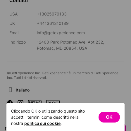
Contatti
USA
+13025979133
UK
+441361310189
Email
info@getexperience.com
Indirizzo
12400 Park Potomac Ave, Apt 232,
Potomac, MD 20854, USA
©GetExperience Inc. GetExperience™ è un marchio di GetExperience
Inc. Tutti i diritti riservati.
Italiano
Cliccando OK o utilizzando questo sito
OK
accetti i termini come descritti nella
nostra
politica sui cookie
.
Da US$34.62
Vedi date
/ persona