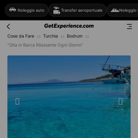
Noleggio auto
Transfer aeroportuale
Noleggio 
Cose da Fare
Turchia
Bodrum
"Gita in Barca Rilassante Ogni Giorno"