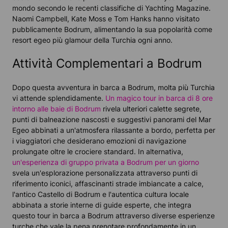
mondo secondo le recenti classifiche di Yachting Magazine.
Naomi Campbell, Kate Moss e Tom Hanks hanno visitato
pubblicamente Bodrum, alimentando la sua popolarità come
resort egeo più glamour della Turchia ogni anno.
Attività Complementari a Bodrum
Dopo questa avventura in barca a Bodrum, molta più Turchia
vi attende splendidamente.
Un magico tour in barca di 8 ore
intorno alle baie di Bodrum
rivela ulteriori calette segrete,
punti di balneazione nascosti e suggestivi panorami del Mar
Egeo abbinati a un'atmosfera rilassante a bordo, perfetta per
i viaggiatori che desiderano emozioni di navigazione
prolungate oltre le crociere standard. In alternativa,
un'esperienza di gruppo privata a Bodrum per un giorno
svela un'esplorazione personalizzata attraverso punti di
riferimento iconici, affascinanti strade imbiancate a calce,
l'antico Castello di Bodrum e l'autentica cultura locale
abbinata a storie interne di guide esperte, che integra
questo tour in barca a Bodrum attraverso diverse esperienze
turche che vale la pena prenotare profondamente in un