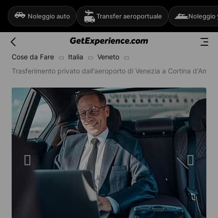
Noleggio auto
Transfer aeroportuale
Noleggio 
Cose da Fare
Italia
Veneto
Trasferimento privato dall'aeroporto di Venezia a Cortina d'Amp