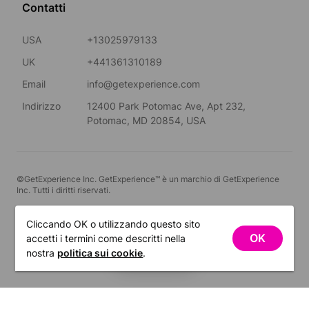
Contatti
USA
+13025979133
UK
+441361310189
Email
info@getexperience.com
Indirizzo
12400 Park Potomac Ave, Apt 232,
Potomac, MD 20854, USA
©GetExperience Inc. GetExperience™ è un marchio di GetExperience
Inc. Tutti i diritti riservati.
Italiano
Cliccando OK o utilizzando questo sito
OK
accetti i termini come descritti nella
FILTRI
nostra
politica sui cookie
.