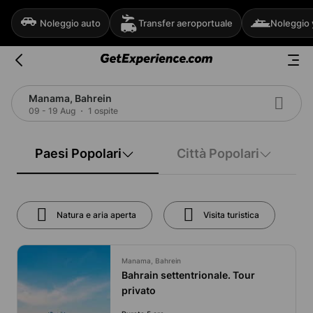
Noleggio auto
Transfer aeroportuale
Noleggio 
Manama, Bahrein
09 - 19 Aug
1 ospite
Paesi Popolari
Città Popolari
Natura e aria aperta
Visita turistica
Manama, Bahrein
Bahrain settentrionale. Tour
privato