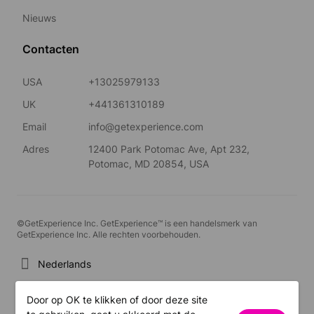
Nieuws
Contacten
USA
+13025979133
UK
+441361310189
Email
info@getexperience.com
Adres
12400 Park Potomac Ave, Apt 232,
Potomac, MD 20854, USA
©GetExperience Inc. GetExperience™ is een handelsmerk van
GetExperience Inc. Alle rechten voorbehouden.
Nederlands
Door op OK te klikken of door deze site