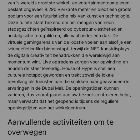
van 's werelds grootste winkel- en entertainmentcomplexen -
beslaat ongeveer 9.290 vierkante meter en biedt een groots
podium voor een futuristische mix van kunst en technologie.
Deze ruimte staat bekend om het mengen van neon
stadsgezichten geïnspireerd op cyberpunk-esthetiek en
nostalgische terugblikken, allemaal onder één dak. De
virtuele gamingarena's van de locatie voelen aan alsof je een
sciencefictionfilm binnenstapt, terwijl de NFT-kunstdisplays
de digitale creativiteit benadrukken die wereldwijd aan
momentum wint. Live optredens zorgen voor opwinding en
houden de sfeer levendig. House of Hype is snel een
culturele hotspot geworden en trekt zowel de lokale
bevolking als toeristen aan die snakken naar geavanceerde
ervaringen in de Dubai Mall. De openingstijden kunnen
variëren, dus voorafgaand aan uw bezoek controleren helpt,
maar verwacht dat het geopend is tijdens de reguliere
openingstijden van het winkelcentrum.
Aanvullende activiteiten om te
overwegen