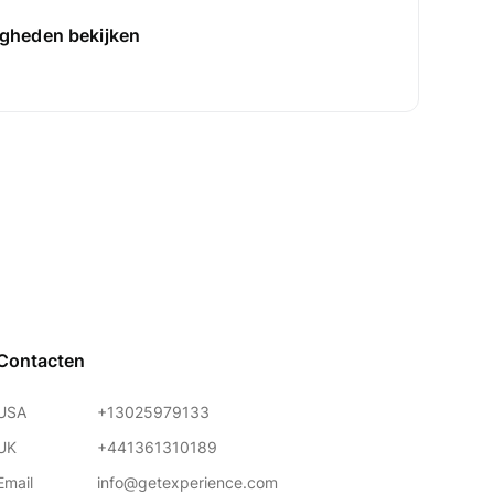
gheden bekijken
Contacten
USA
+13025979133
UK
+441361310189
Email
info@getexperience.com