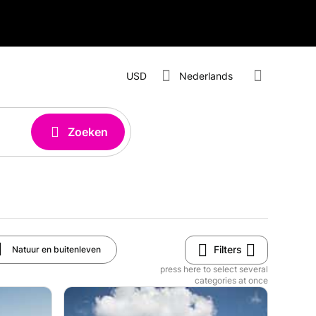
USD
Nederlands
Zoeken
Filters
Natuur en buitenleven
press here to select several
categories at once