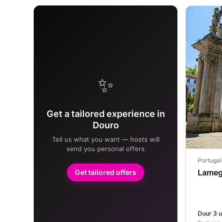
✨
Get a tailored experience in
Douro
Tell us what you want — hosts will
send you personal offers
Portugal
Lameg
Get tailored offers
Duur 3 u