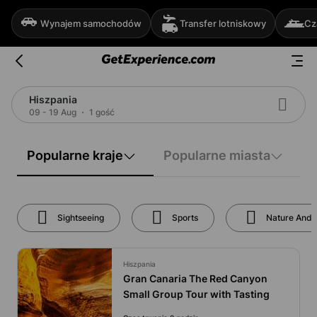
Wynajem samochodów
Transfer lotniskowy
Cz
Hiszpania
09 - 19 Aug
1 gość
Popularne kraje
Popularne miasta
Sightseeing
Sports
Nature And 
Hiszpania
Gran Canaria The Red Canyon
Small Group Tour with Tasting