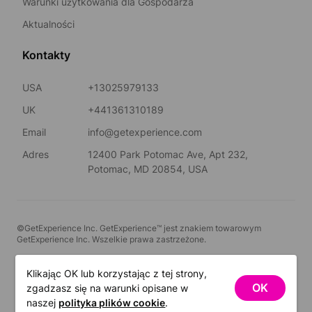
Warunki użytkowania dla Gospodarza
Aktualności
Kontakty
USA
+13025979133
UK
+441361310189
Email
info@getexperience.com
Adres
12400 Park Potomac Ave, Apt 232,
Potomac, MD 20854, USA
©GetExperience Inc. GetExperience™ jest znakiem towarowym
GetExperience Inc. Wszelkie prawa zastrzeżone.
Polski
Klikając OK lub korzystając z tej strony,
OK
zgadzasz się na warunki opisane w
FILTRY
naszej
polityka plików cookie
.