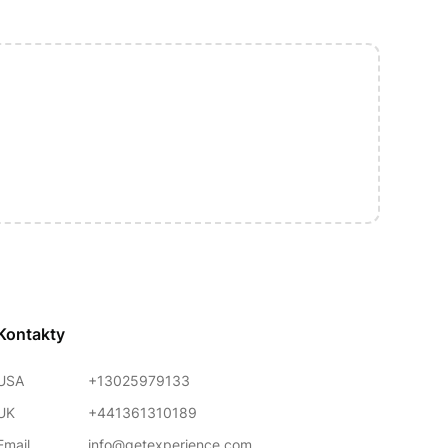
Kontakty
USA
+13025979133
UK
+441361310189
Email
info@getexperience.com