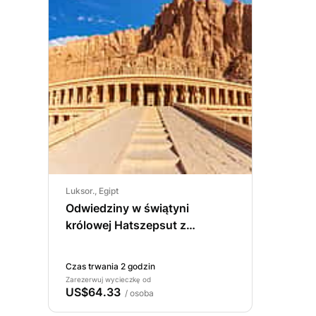
Luksor., Egipt
Odwiedziny w świątyni
królowej Hatszepsut z
Luksoru.
Czas trwania 2 godzin
Zarezerwuj wycieczkę od
US$64.33
/ osoba