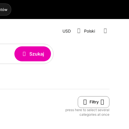
htów
USD
Polski
Szukaj
Filtry
press here to select several
categories at once