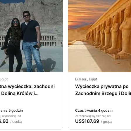
Egipt
Luksor., Egipt
tna wycieczka: zachodni
Wycieczka prywatna po
 Dolina Królów i
Zachodnim Brzegu i Doli
nia Hatshepsut, Kolosy
Królów w Luksorze.
ona
ania 5 godzin
Czas trwania 4 godzin
j wycieczkę od
Zarezerwuj wycieczkę od
.92
US$187.69
/ osoba
/ grupa