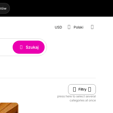
htów
USD
Polski
Szukaj
Filtry
press here to select several
categories at once