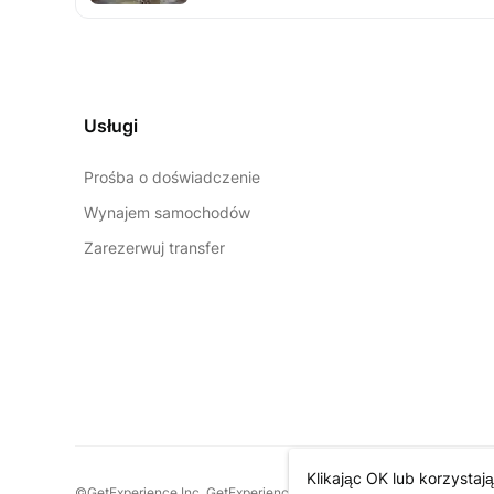
Usługi
Prośba o doświadczenie
Wynajem samochodów
Zarezerwuj transfer
Klikając OK lub korzystaj
©GetExperience Inc. GetExperience™ jest znakiem towarowym