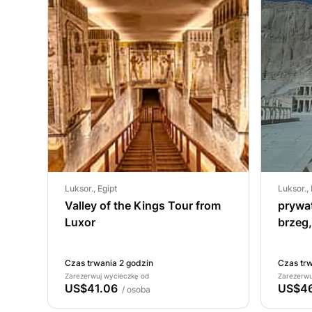
Luksor., Egipt
Luksor., 
Valley of the Kings Tour from
prywa
Luxor
brzeg,
świąty
Memn
Czas trwania 2 godzin
Czas trw
Zarezerwuj wycieczkę od
Zarezerwu
US$41.06
US$46
/ osoba