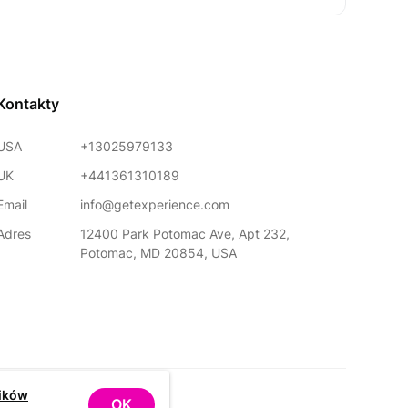
Kontakty
USA
+13025979133
UK
+441361310189
Email
info@getexperience.com
Adres
12400 Park Potomac Ave, Apt 232,
Potomac, MD 20854, USA
lików
OK