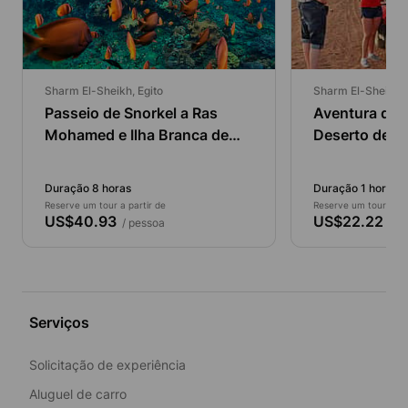
Sharm El-Sheikh, Egito
Sharm El-Sheikh, 
Passeio de Snorkel a Ras
Aventura de Q
Mohamed e Ilha Branca de
Deserto de S
Barco
Duração 8 horas
Duração 1 hora
Reserve um tour a partir de
Reserve um tour a par
US$40.93
US$22.22
/ pessoa
/ pe
Serviços
Solicitação de experiência
Aluguel de carro