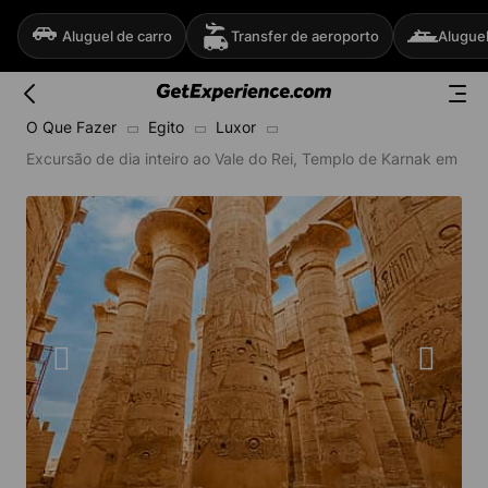
Aluguel de carro
Transfer de aeroporto
Aluguel
O Que Fazer
Egito
Luxor
Excursão de dia inteiro ao Vale do Rei, Templo de Karnak em Lux