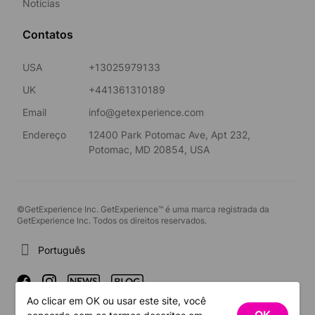
Notícias
Contatos
USA
+13025979133
UK
+441361310189
Email
info@getexperience.com
Endereço
12400 Park Potomac Ave, Apt 232,
Potomac, MD 20854, USA
©GetExperience Inc. GetExperience™ é uma marca registrada da
GetExperience Inc. Todos os direitos reservados.
Português
Ao clicar em OK ou usar este site, você