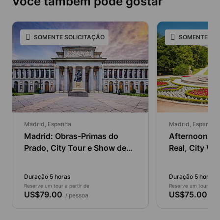
Você também pode gostar
SOMENTE SOLICITAÇÃO
SOMENTE SOL
Madrid, Espanha
Madrid, Espanha
Madrid: Obras-Primas do
Afternoon Es
Prado, City Tour e Show de
Real, City Wa
Flamenco
Flamenco
Duração 5 horas
Duração 5 horas
Reserve um tour a partir de
Reserve um tour a par
US$79.00
US$75.00
/ pessoa
/ p