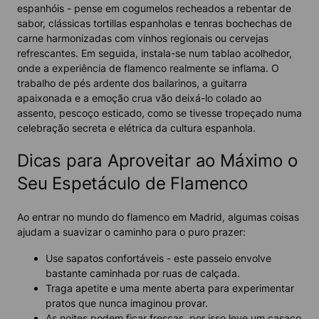
espanhóis - pense em cogumelos recheados a rebentar de
sabor, clássicas tortillas espanholas e tenras bochechas de
carne harmonizadas com vinhos regionais ou cervejas
refrescantes. Em seguida, instala-se num tablao acolhedor,
onde a experiência de flamenco realmente se inflama. O
trabalho de pés ardente dos bailarinos, a guitarra
apaixonada e a emoção crua vão deixá-lo colado ao
assento, pescoço esticado, como se tivesse tropeçado numa
celebração secreta e elétrica da cultura espanhola.
Dicas para Aproveitar ao Máximo o
Seu Espetáculo de Flamenco
Ao entrar no mundo do flamenco em Madrid, algumas coisas
ajudam a suavizar o caminho para o puro prazer:
Use sapatos confortáveis - este passeio envolve
bastante caminhada por ruas de calçada.
Traga apetite e uma mente aberta para experimentar
pratos que nunca imaginou provar.
As noites podem ficar frescas, por isso leve um casaco