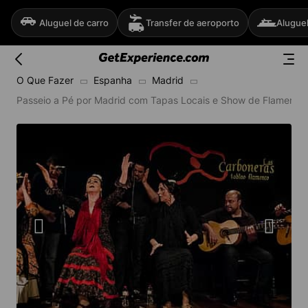
Aluguel de carro
Transfer de aeroporto
Aluguel
O Que Fazer
Espanha
Madrid
Passeio a Pé por Madrid com Tapas Locais e Show de Flamenco