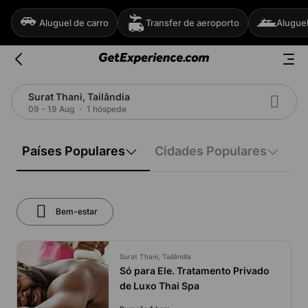
Aluguel de carro
Transfer de aeroporto
Aluguel
Surat Thani, Tailândia
09 - 19 Aug
1 hóspede
Países Populares
Cidades Populares
Bem-estar
Surat Thani, Tailândia
Só para Ele. Tratamento Privado
de Luxo Thai Spa