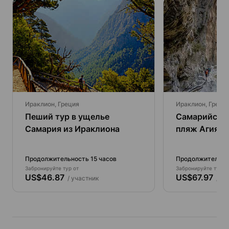
Ираклион, Греция
Ираклион, Греци
Пеший тур в ущелье
Самарийское
Самария из Ираклиона
пляж Агия Р
Ираклиона, 
Продолжительность 15 часов
Продолжительнос
Забронируйте тур от
Забронируйте тур о
US$46.87
US$67.97
/ участник
/ уч