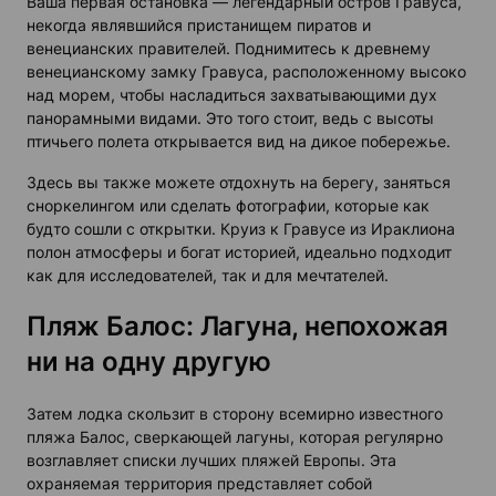
Ваша первая остановка — легендарный остров
Гравуса
,
некогда являвшийся пристанищем пиратов и
венецианских правителей. Поднимитесь к древнему
венецианскому замку Гравуса
, расположенному высоко
над морем, чтобы насладиться захватывающими дух
панорамными видами. Это того стоит, ведь с высоты
птичьего полета открывается вид на дикое побережье.
Здесь вы также можете отдохнуть на берегу, заняться
сноркелингом или сделать фотографии, которые как
будто сошли с открытки.
Круиз к Гравусе из Ираклиона
полон атмосферы и богат историей, идеально подходит
как для исследователей, так и для мечтателей.
Пляж Балос: Лагуна, непохожая
ни на одну другую
Затем лодка скользит в сторону всемирно известного
пляжа Балос
, сверкающей
лагуны
, которая регулярно
возглавляет списки
лучших пляжей
Европы. Эта
охраняемая территория представляет собой