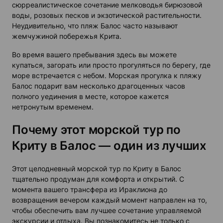
сюрреалистическое сочетание мелководья бирюзовой
воды, розовых песков и экзотической растительности.
Неудивительно, что
пляж Балос
часто называют
жемчужиной побережья Крита.
Во время вашего пребывания здесь вы можете
купаться, загорать или просто прогуляться по берегу, где
море встречается с небом.
Морская прогулка к пляжу
Балос
подарит вам несколько драгоценных часов
полного уединения в месте, которое кажется
нетронутым временем.
Почему этот морской тур по
Критy в Балос — один из лучших
Этот целодневный
морской тур по Критy в Балос
тщательно продуман для комфорта и открытий. С
момента вашего трансфера из Ираклиона до
возвращения вечером каждый момент направлен на то,
чтобы обеспечить вам
лучшее
сочетание управляемой
экскурсии и отдыха. Вы познакомитесь не только с