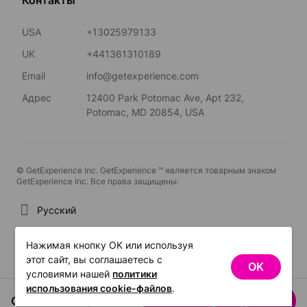
USA
+13025979133
UK
+441361310189
Email
info@getexperience.com
Адрес
12400 Park Potomac Ave, Apt 232,
Potomac, MD 20854, USA
© GetExperience Inc. GetExperience ™ является товарным знаком
GetExperience Inc. Все права защищены.
Русский
Нажимая кнопку OK или используя
этот сайт, вы соглашаетесь с
OK
условиями нашей
политики
использования cookie-файлов
.
От US$49.17
Посмотреть даты
/ участник