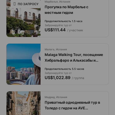
Марбелья, Испания
ПО ЗАПРОСУ
Прогулка по Марбелье с
местным гидом
Продолжительность 1.5 часа
Забронируйте тур от
US$111.44
/ участник
Малага, Испания
Malaga Walking Tour, посещение
Хибральфаро и Алькасабы и
круиз на катамаране.
Продолжительность 5.5 часов
Забронируйте тур от
US$1,022.89
/ группа
Мадрид, Испания
Приватный однодневный тур в
Толедо с гидом на AVE
(высокоскоростном поезде) из