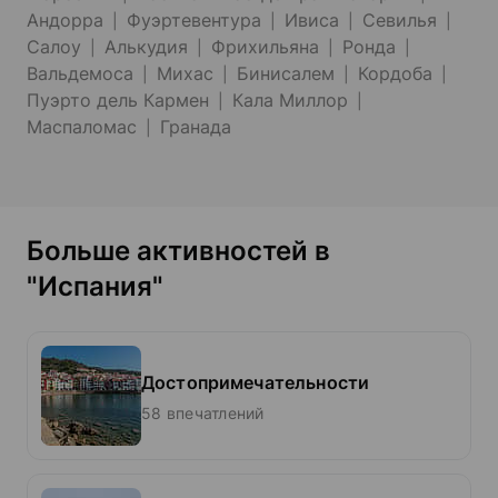
Андорра
Фуэртевентура
Ивиса
Севилья
Салоу
Алькудия
Фрихильяна
Ронда
Вальдемоса
Михас
Бинисалем
Кордоба
Пуэрто дель Кармен
Кала Миллор
Маспаломас
Гранада
Больше активностей в
"Испания"
Достопримечательности
58 впечатлений