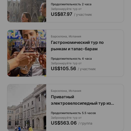
приоритетным входом в
Продолжительность 2 часа
Саграда Фамилия в малых
Забронируйте тур от
группах.
US$87.97
/ участник
Барселона, Испания
Гастрономический тур по
рынкам и тапас-барам
Продолжительность 4 часа
Забронируйте тур от
US$105.56
/ участник
Барселона, Испания
Приватный
электровелосипедный тур из
Барселоны на виноградники,
Продолжительность 5.5 часов
дегустация вин и обед.
Забронируйте тур от
US$563.06
/ группа