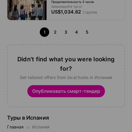
Продолжительность 5 часов
Мадрида.
Забронируйте тур от
US$1,034.62
/ группа
1
2
3
4
5
Didn't find what you were looking
for?
Get tailored offers from local hosts in Испания
Опубликовать смарт-тендер
Туры в Испания
Главная
Испания