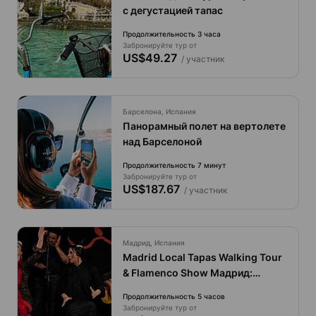
с дегустацией тапас
Продолжительность 3 часа
Забронируйте тур от
US$49.27
/ участник
Барселона, Испания
Панорамный полет на вертолете
над Барселоной
Продолжительность 7 минут
Забронируйте тур от
US$187.67
/ участник
Мадрид, Испания
Madrid Local Tapas Walking Tour
& Flamenco Show Мадрид:
гастрономический тур с тапас и
Продолжительность 5 часов
фламенко-шоу от местных
Забронируйте тур от