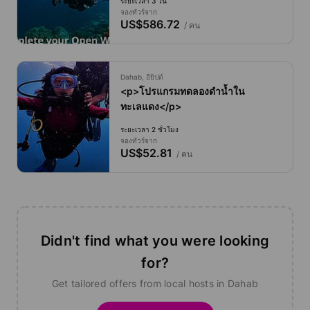
ระยะเวลา 3 วัน
จองทัวร์จาก
US$586.72
/ คน
Dahab, อียิปต์
<p>โปรแกรมทดลองดำน้ำใน
ทะเลแดง</p>
ระยะเวลา 2 ชั่วโมง
จองทัวร์จาก
US$52.81
/ คน
Didn't find what you were looking
for?
Get tailored offers from local hosts in Dahab