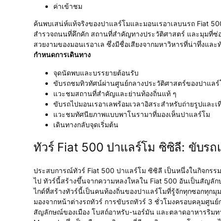
ค่าเข้าชม
ค้นพบเสน่ห์แท้จริงของปาแลร์โมและมอนเรอาเลบนรถ Fiat 500 ว
สำรวจถนนที่คึกคัก สถานที่สำคัญทางประวัติศาสตร์ และมุมที่ซ่อนอ
สวยงามของมอนเรอาเล ซึ่งมีชื่อเสียงจากมหาวิหารที่น่าทึ่ง
กำหนดการเดินทาง
จุดนัดพบและบรรยายต้อนรับ
ขับรถชมทิวทัศน์ผ่านศูนย์กลางประวัติศาสตร์ของปาแลร
แวะชมสถานที่สำคัญและย่านท้องถิ่นแท้ ๆ
ขับรถไปมอนเรอาเลพร้อมเวลาอิสระสำหรับถ่ายรูปและเท
แวะชมทัศนียภาพแบบพาโนรามาที่มองเห็นปาแลร์โม
เดินทางกลับจุดเริ่มต้น
ทัวร์ Fiat 500 ปาแลร์โม ซิซิลี: ขับร
ประสบการณ์ทัวร์ Fiat 500 ปาแลร์โม ซิซิลี เป็นหนึ่งในกิจกร
ไป ทัวร์นี้สร้างขึ้นจากความหลงใหลใน Fiat 500 อันเป็นสัญลัก
ไกด์ที่สร้างทัวร์นี้เป็นคนท้องถิ่นของปาแลร์โมที่รู้จักทุกซอกทุก
มองจากหน้าต่างรถทัวร์ การขับรถทัวร์ 3 ชั่วโมงครอบคลุมศูน
สัญลักษณ์ของเมือง โบสถ์อาหรับ-นอร์มัน และตลาดอาหารริมทางที