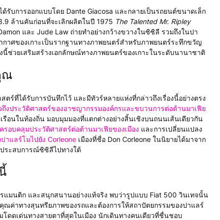
o" ได้รับการออกแบบโดย Dante Giacosa และกลายเป็นรถยนต์ขนาดเล็ก
.9 ล้านคันก่อนที่จะเลิกผลิตในปี 1975
The Talented Mr. Ripley
amon และ Jude Law ถ่ายทำอย่างกว้างขวางในซิซิลี รวมถึงในปา
ยากาศของเกาะเป็นรากฐานทางภาพยนตร์สำหรับภาพยนตร์ระทึกขวัญ
รื่องนี้ช่วยเสริมสร้างเอกลักษณ์ทางภาพยนตร์ของเกาะในระดับนานาชาติ
คุณ
ที่ได้รับการบันทึกไว้ และมีทัวร์หลายแห่งที่กล่าวถึงเรื่องนี้อย่างตรง
กล่าวถึงประวัติศาสตร์ของอาชญากรรมองค์กรและขบวนการต่อต้านมาเฟีย
ลเรือนในท้องถิ่น มอบมุมมองที่แตกต่างอย่างสิ้นเชิงบนถนนเส้นเดียวกัน
ี่ครอบคลุมประวัติศาสตร์ต่อต้านมาเฟียของเมือง
และการเปลี่ยนแปลง
ากปาแลร์โมไปยัง Corleone
เมืองที่ชื่อ Don Corleone ในนิยายได้มาจาก
ายประสบการณ์ซิซิลีไปทางใต้
ี้
ำ โรแมนติก และสนุกสนานอย่างแท้จริง พบว่ารูปแบบ Fiat 500 วินเทจนั้น
ที่รู้คุณค่าทางสุนทรียภาพของรถและต้องการให้สถาปัตยกรรมของปาแลร์
วามโดดเด่นทางสายตาที่สุดในเมือง นักเดินทางคนเดียวที่ชื่นชอบ