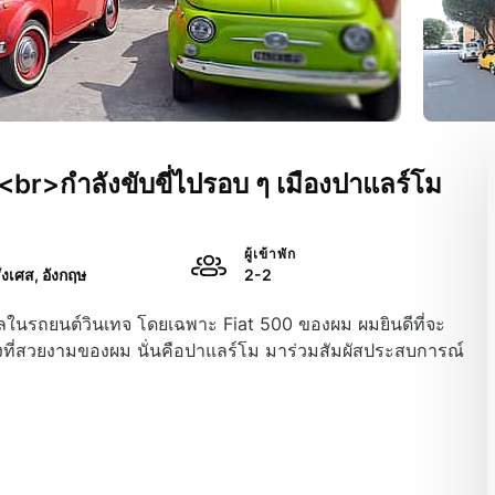
<br>กำลังขับขี่ไปรอบ ๆ เมืองปาแลร์โม
ผู้เข้าพัก
รั่งเศส, อังกฤษ
2-2
ลในรถยนต์วินเทจ โดยเฉพาะ Fiat 500 ของผม ผมยินดีที่จะ
ืองที่สวยงามของผม นั่นคือปาแลร์โม มาร่วมสัมผัสประสบการณ์