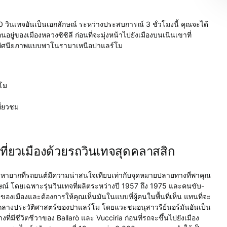
ินเทจอันเป็นเอกลักษณ์ ระหว่างประสบการณ์ 3 ชั่วโมงนี้ คุณจะได้
ยู่ของเมืองหลวงซิซิลี ก่อนที่จะมุ่งหน้าไปยังเมืองบนเนินเขาที่
และทัศนียภาพแบบพาโนรามาเหนือปาแลร์โม
์โม
ี่ยวชม
ถเที่ยวเมืองด้วยรถวินเทจสุดคลาสสิก
รมหายากที่รถยนต์มีความน่าสนใจเทียบเท่ากับจุดหมายปลายทางที่พาคุณ
ษณ์ โดยเฉพาะรุ่นวินเทจที่ผลิตระหว่างปี 1957 ถึง 1975 และคนขับ-
มุมของเมืองและต้องการให้คุณเห็นมันในแบบที่ผู้คนในพื้นที่เห็น แทนที่จะ
ย์กลางประวัติศาสตร์ของปาแลร์โม โดยแวะชมอนุสาวรีย์นอร์มันอันเป็น
่มีชีวิตชีวาของ Ballarò และ Vucciria ก่อนที่รถจะขึ้นไปยังเมือง