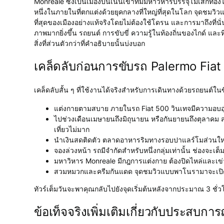
Monreale ซึ่งเป็นเมืองบนเนินเขาที่มีมหาวิหารบรรจุโมเสกทอ
หนึ่งในภายในที่ตกแต่งด้วยยุคกลางที่ใหญ่ที่สุดในโลก จุดชมวิ
ที่สุดของเมืองอย่างแท้จริงโดยไม่ต้องใช้โดรน และการมาถึงที่นั
ภาพมากยิ่งขึ้น รถยนต์ การขับขี่ ความรู้ในท้องถิ่นของไกด์ และ
สิ่งที่ส่วนตัวกว่าที่คำอธิบายนั้นบ่งบอก
เคล็ดลับก่อนการขับรถ Palermo Fia
เคล็ดลับสั้น ๆ ที่ใช้งานได้จริงสำหรับการเดินทางด้วยรถยนต์ในซ
แต่งกายตามสบาย ภายในรถ Fiat 500 วินเทจมีความอบอุ่น เส
ไปช่วงเดือนเมษายนถึงมิถุนายน หรือกันยายนถึงตุลา
เที่ยวไม่มาก
นำเงินสดติดตัว ตลาดอาหารริมทางรอบปาแลร์โมส่วนให
จองล่วงหน้า รถมีจำกัดสำหรับหนึ่งกลุ่มเท่านั้น ช่องจะเต็ม
มหาวิหาร Monreale มีกฎการแต่งกาย ต้องปิดไหล่และเข
สวมหมวกและครีมกันแดด จุดชมวิวแบบพาโนรามาจะเปิด
ทัวร์เต็มวันจะพาคุณกลับไปยังจุดเริ่มต้นหลังจากประมาณ 3 ชั
ข้อเท็จจริงเพิ่มเติมเกี่ยวกับประสบการ