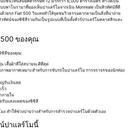
งไบแซนไทน์สมัยศตวรรษที่ 12 มากกว่า 6,000 ตารางเมตร ทำให้เป็น
วแบบพาโนรามาที่มองเห็นปาแลร์โมจากเนิน Monreale เป็นทิวทัศน์ที่ดี
่นด้วยรถ Fiat 500 วินเทจทำให้จุดชมวิวธรรมดากลายเป็นสิ่งที่น่าถ่าย
ทิวทัศน์ของซิซิลีรวมกันเป็นรูปแบบที่เป็นทั้งทัวร์ปาแลร์โมคลาสสิกและ
t 500 ของคุณ
ิซิลีของคุณ:
ื้อผ้าที่ใส่สบายจะดีที่สุด
คม สภาพอากาศเหมาะสำหรับการขับรถในปาแลร์โม การจราจรของนักท่อง
ญ่รับเงินสด
เร็ว
่าภายใน
รับแสงแดดของซิซิลี
่วโมง ทำให้ช่วงบ่ายว่างสำหรับการสำรวจปาแลร์โมด้วยตัวเอง
ณ์ปาแลร์โมนี้