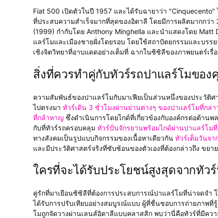
Fiat 500 เปิดตัวในปี 1957 และได้รับฉายาว่า "Cinquecent
ที่ประสบความสำเร็จมากที่สุดของอิตาลี โดยมีการผลิตมากกว่า 3
(1999) กำกับโดย Anthony Minghella และนำแสดงโดย Matt D
แลร์โมและเมืองชายฝั่งโดยรอบ โดยใช้สถาปัตยกรรมและบรร
เชิงจิตวิทยาที่อาบแดดอย่างเต็มที่ ฉากในซิซิลีของภาพยนตร์เ
สิ่งที่ควรทำคู่กับทัวร์รถปาแลร์โมของ
ความสัมพันธ์ของปาแลร์โมกับมาเฟียเป็นส่วนหนึ่งของประวัติศาสตร์
ไปตรงมา
ทัวร์เดิน 3 ชั่วโมงผ่านย่านต่างๆ ของปาแลร์โมที่
ที่กล้าหาญ
ซึ่งดำเนินการโดยไกด์ที่เกี่ยวข้องกับองค์กรต่อต้านพ
กับที่ทัวร์รถครอบคลุม
ทัวร์ปั่นจักรยานพร้อมไกด์ผ่านปาแลร์โมท
ทางสังคมเป็นรูปแบบกิจกรรมของเนื้อหาเดียวกัน
ทัวร์เต็มวันจ
และมีประวัติศาสตร์จริงที่ซับซ้อนของตัวเองที่ต้องกล่าวถึง ขย
ใครที่จะได้รับประโยชน์สูงสุดจากทัวร์น
คู่รักที่มาเยือนซิซิลีที่ต้องการประสบการณ์ปาแลร์โมที่น่าจดจ
ได้รับการปรับเทียบอย่างสมบูรณ์แบบ ผู้ที่ชื่นชอบการถ่ายภาพ
โมถูกจัดวางผ่านเลนส์อิตาลีแบบคลาสสิก พบว่านี่คือทัวร์ที่มีค