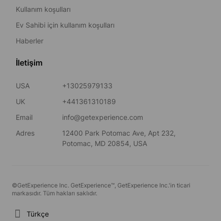
Kullanım koşulları
Ev Sahibi için kullanım koşulları
Haberler
İletişim
USA
+13025979133
UK
+441361310189
Email
info@getexperience.com
Adres
12400 Park Potomac Ave, Apt 232,
Potomac, MD 20854, USA
©GetExperience Inc. GetExperience™, GetExperience Inc.'in ticari
markasıdır. Tüm hakları saklıdır.
Türkçe