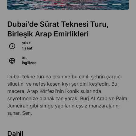
Dubai'de Sürat Teknesi Turu,
Birleşik Arap Emirlikleri
SÜRE
1 saat
DIL
İngilizce
Dubai tekne turuna çıkın ve bu canlı şehrin çarpıcı
silüetini ve nefes kesen kıyı şeridini keşfedin. Bu
macera, Arap Körfezi'nin ikonik sularında
seyretmenize olanak tanıyarak, Burj Al Arab ve Palm
Jumeirah gibi simge yapıların eşsiz manzaralarını
sunar. Sen.
Dahil