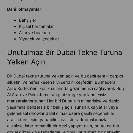
Dahil olmayanlar:
Bahşişler
Kişisel harcamalar
Alım ve bırakma
Yiyecek ve içecekler
Unutulmaz Bir Dubai Tekne Turuna
Yelken Açın
Bir Dubai tekne turuna yelken açın ve bu canlı şehrin çarpıcı
silüetini ve nefes kesen kıyı şeridini keşfedin. Bu macera,
Arap Körfezi'nin ikonik sularında gezinmenizi sağlayarak Burj
Al Arab ve Palm Jumeirah gibi simge yapıların eşsiz
manzaralarını sunar. Her biri Dubai'nin mimarisine ve deniz
yaşamına benzersiz bir bakış açısı sunan lüks yatlar veya
geleneksel dhowlar dahil olmak üzere çeşitli seçenekler
arasından seçim yapabilirsiniz. İster arkadaşlarınızla,
ailenizle, ister romantik bir gezi yapıyor olun, bu tekne turu,
doğal güzellik ve rahatlama ile dolu unutulmaz bir deneyim