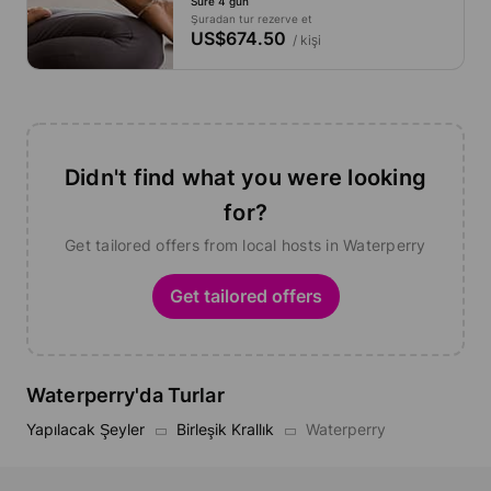
Süre 4 gün
Şuradan tur rezerve et
US$674.50
/ kişi
Didn't find what you were looking
for?
Get tailored offers from local hosts in Waterperry
Get tailored offers
Waterperry'da Turlar
Yapılacak Şeyler
Birleşik Krallık
Waterperry