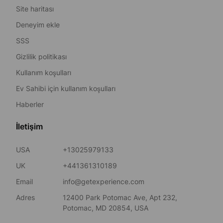
Site haritası
Deneyim ekle
SSS
Gizlilik politikası
Kullanım koşulları
Ev Sahibi için kullanım koşulları
Haberler
İletişim
USA
+13025979133
UK
+441361310189
Email
info@getexperience.com
Adres
12400 Park Potomac Ave, Apt 232,
Potomac, MD 20854, USA