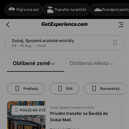
Půjčovna aut
Transfer na letiště
Pronájem jacht
Dubaj, Spojené arabské emiráty
06 - 16 Aug
1 host
Oblíbené země
Oblíbená města
Preklady
Děti
Romantický.
Dubaj, Spojené arabské emiráty
POUZE NA VYŽÁDÁNÍ
Privátní transfer ze Šardžá do
Dubai Mall.