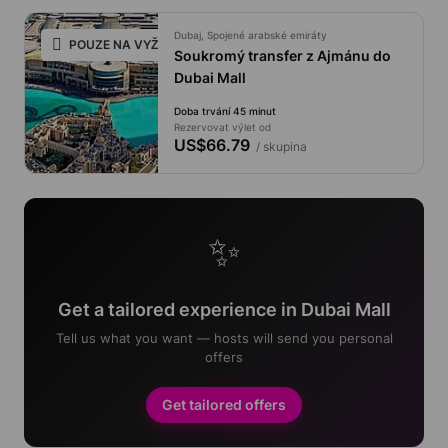
Dubaj, Spojené arabské emiráty
POUZE NA VYŽÁDÁNÍ
Soukromý transfer z Ajmánu do
Dubai Mall
Doba trvání 45 minut
Rezervovat výlet od
US$66.79
/ skupina
✨
Get a tailored experience in Dubai Mall
Tell us what you want — hosts will send you personal
offers
Get tailored offers