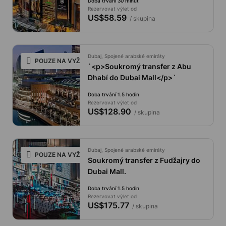
Doba trvání 30 minut
Rezervovat výlet od
US$58.59
/ skupina
Dubaj, Spojené arabské emiráty
POUZE NA VYŽÁDÁNÍ
`<p>Soukromý transfer z Abu
Dhabí do Dubai Mall</p>`
Doba trvání 1.5 hodin
Rezervovat výlet od
US$128.90
/ skupina
Dubaj, Spojené arabské emiráty
POUZE NA VYŽÁDÁNÍ
Soukromý transfer z Fudžajry do
Dubai Mall.
Doba trvání 1.5 hodin
Rezervovat výlet od
US$175.77
/ skupina