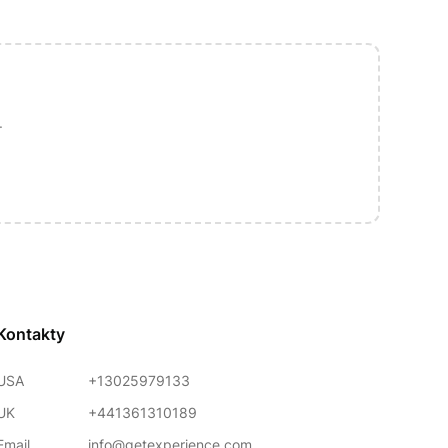
.
Kontakty
USA
+13025979133
UK
+441361310189
Email
info@getexperience.com