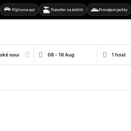
Půjčovna aut
Transfer na letiště
Pronájem jachty