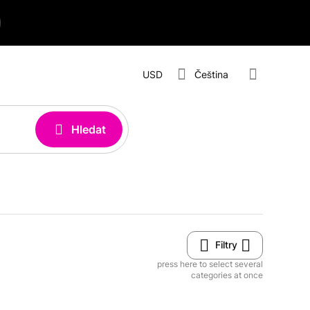
USD
Čeština
Hledat
Filtry
press here to select several
categories at once