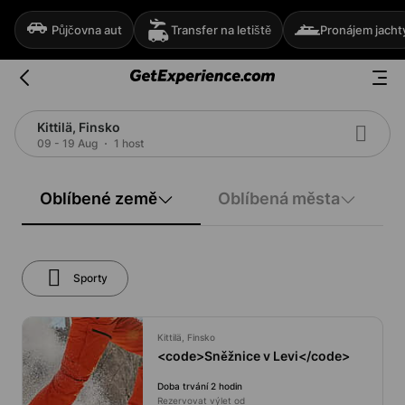
Půjčovna aut
Transfer na letiště
Pronájem jacht
Kittilä, Finsko
09 - 19 Aug
1 host
Oblíbené země
Oblíbená města
Sporty
Kittilä, Finsko
<code>Sněžnice v Levi</code>
Doba trvání 2 hodin
Rezervovat výlet od