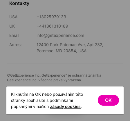
Kontakty
USA
+13025979133
UK
+441361310189
Email
info@getexperience.com
Adresa
12400 Park Potomac Ave, Apt 232,
Potomac, MD 20854, USA
©GetExperience Inc. GetExperience™ je ochranná známka
GetExperience Inc. Všechna práva vyhrazena.
Čeština
Kliknutím na OK nebo používáním této
OK
stránky souhlasíte s podmínkami
FILTRY
popsanými v našich
zásady cookies
.