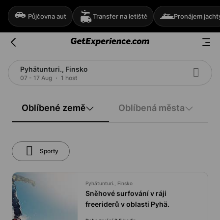
Půjčovna aut
Transfer na letiště
Pronájem jacht
Pyhätunturi., Finsko
07 - 17 Aug
1 host
Oblíbené země
Oblíbená města
Sporty
Pyhätunturi., Finsko
Sněhové surfování v ráji
freeriderů v oblasti Pyhä.