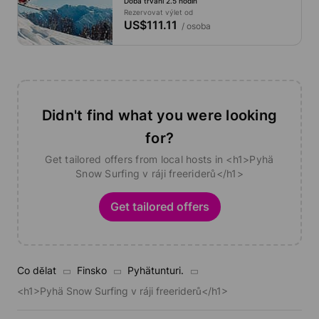
Doba trvání 2.5 hodin
Rezervovat výlet od
US$111.11
/ osoba
Didn't find what you were looking
for?
Get tailored offers from local hosts in <h1>Pyhä
Snow Surfing v ráji freeriderů</h1>
Get tailored offers
Co dělat
Finsko
Pyhätunturi.
<h1>Pyhä Snow Surfing v ráji freeriderů</h1>