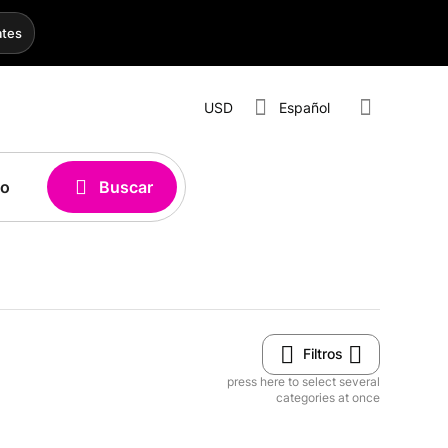
ates
USD
Español
Buscar
Filtros
press here to select several
categories at once