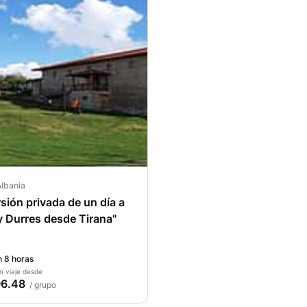
Albania
sión privada de un día a
y Durres desde Tirana"
 8 horas
n viaje desde
6.48
/ grupo