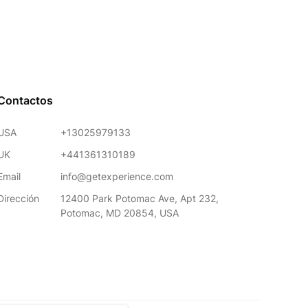
Contactos
USA
+13025979133
UK
+441361310189
Email
info@getexperience.com
Dirección
12400 Park Potomac Ave, Apt 232,
Potomac, MD 20854, USA