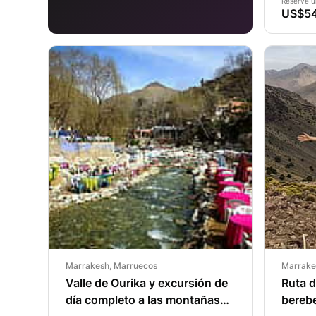
Reserve u
US$5
Marrakesh, Marruecos
Marrake
Valle de Ourika y excursión de
Ruta d
día completo a las montañas
berebe