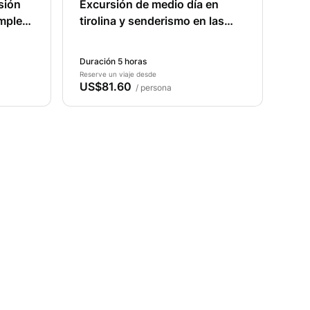
sión
Excursión de medio día en
mpleto
tirolina y senderismo en las
montañas del Atlas en
Marrakesh, Marruecos.
Duración 5 horas
Reserve un viaje desde
US$81.60
/ persona