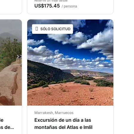
Reserve un viaje desde
US$175.45
/ persona
SÓLO SOLICITUD
Marrakesh, Marruecos
de
Excursión de un día a las
s del
montañas del Atlas e Imlil