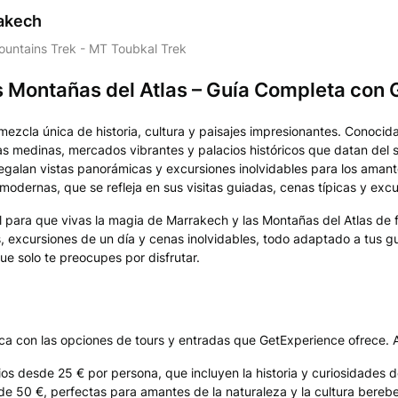
rakech
ountains Trek - MT Toubkal Trek
s Montañas del Atlas – Guía Completa con
zcla única de historia, cultura y paisajes impresionantes. Conocida 
guas medinas, mercados vibrantes y palacios históricos que datan del
egalan vistas panorámicas y excursiones inolvidables para los amante
modernas, que se refleja en sus visitas guiadas, cenas típicas y exc
ara que vivas la magia de Marrakech y las Montañas del Atlas de f
adas, excursiones de un día y cenas inolvidables, todo adaptado a tu
e solo te preocupes por disfrutar.
a con las opciones de tours y entradas que GetExperience ofrece. A
os desde 25 € por persona, que incluyen la historia y curiosidades d
de 50 €, perfectas para amantes de la naturaleza y la cultura berebe