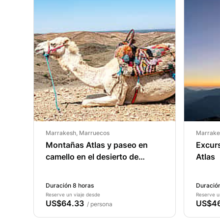
Marrakesh, Marruecos
Marrake
Montañas Atlas y paseo en
Excurs
camello en el desierto de
Atlas
Agafay: excursión de día
completo
Duración 8 horas
Duración
Reserve un viaje desde
Reserve u
US$64.33
US$46
/ persona