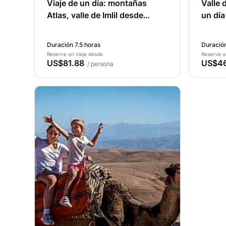
Viaje de un día: montañas
Valle 
Atlas, valle de Imlil desde
un día
Marrakech
Duración 7.5 horas
Duración
Reserve un viaje desde
Reserve u
US$81.88
US$46
/ persona