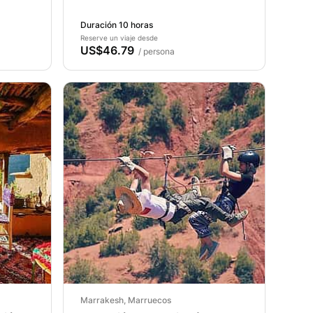
Duración 10 horas
Reserve un viaje desde
US$46.79
/ persona
Marrakesh, Marruecos