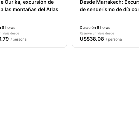
de Ourika, excursión de
Desde Marrakech: Excur
 a las montañas del Atlas
de senderismo de día co
a las montañas del Atlas
 8 horas
Duración 9 horas
n viaje desde
Reserve un viaje desde
.79
US$38.08
/ persona
/ persona