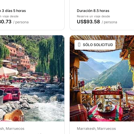
Atlas y el valle de Imlil
 3 días 5 horas
Duración 8.5 horas
n viaje desde
Reserve un viaje desde
0.73
US$93.58
/ persona
/ persona
SÓLO SOLICITUD
sh, Marruecos
Marrakesh, Marruecos