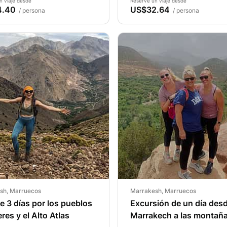
n viaje desde
Reserve un viaje desde
4.40
US$32.64
/ persona
/ persona
sh, Marruecos
Marrakesh, Marruecos
e 3 días por los pueblos
Excursión de un día des
res y el Alto Atlas
Marrakech a las montaña