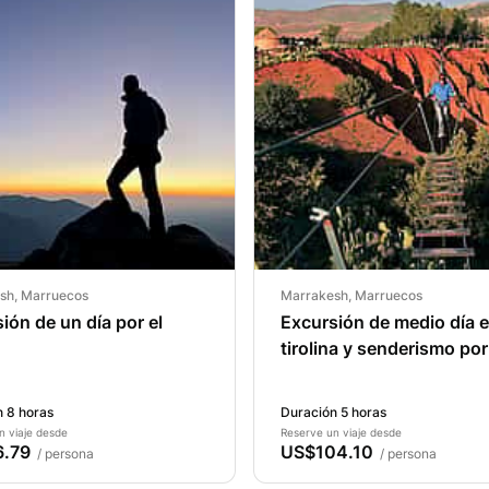
sh, Marruecos
Marrakesh, Marruecos
ión de un día por el
Excursión de medio día 
tirolina y senderismo por
Atlas
 8 horas
Duración 5 horas
n viaje desde
Reserve un viaje desde
.79
US$104.10
/ persona
/ persona