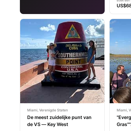
Boek een 
US$6
Miami, Verenigde Staten
Miami, V
De meest zuidelijke punt van
"Everg
de VS — Key West
Gras""