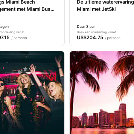
gs Miami Beach
De ultieme waterervaring
gement met Miami Bus
Miami met JetSki
t Tour, Everglades en
est
dagen
Duur 3 uur
rondleiding vanaf
Boek een rondleiding vanaf
7.15
US$204.75
/ persoon
/ persoon