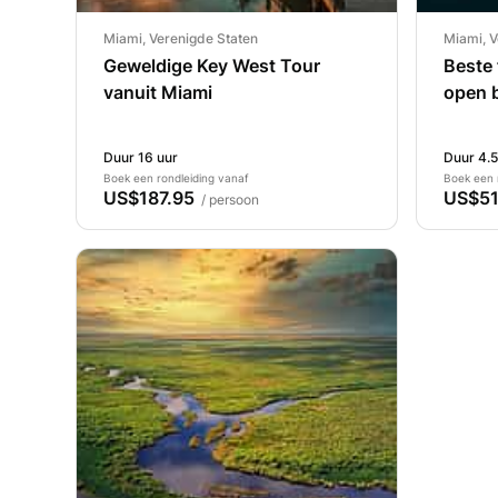
Miami, Verenigde Staten
Miami, V
Geweldige Key West Tour
Beste 
vanuit Miami
open b
Duur 16 uur
Duur 4.5
Boek een rondleiding vanaf
Boek een 
US$187.95
US$51
/ persoon