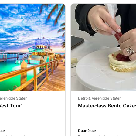
erenigde Staten
Detroit, Verenigde Staten
West Tour"
Masterclass Bento Cake
uur
Duur 2 uur