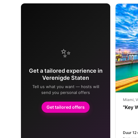
✨
Get a tailored experience in
Verenigde Staten
Tell us what you want — hosts will
send you personal offers
Miami, V
"Key 
Get tailored offers
Duur 12 