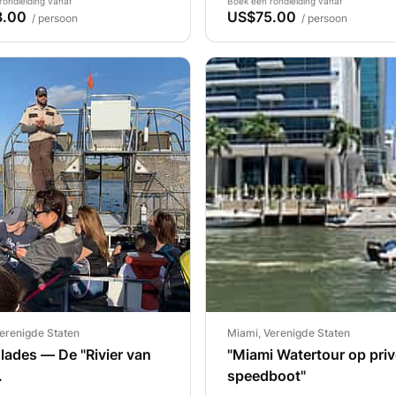
rondleiding vanaf
Boek een rondleiding vanaf
8.00
US$75.00
/ persoon
/ persoon
erenigde Staten
Miami, Verenigde Staten
lades — De "Rivier van
"Miami Watertour op pri
.
speedboot"