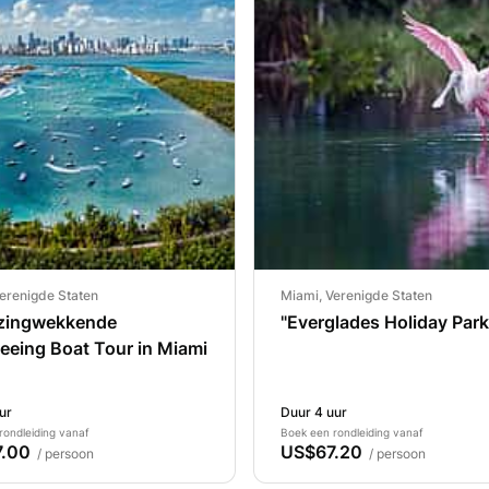
erenigde Staten
Miami, Verenigde Staten
zingwekkende
"Everglades Holiday Park
eeing Boat Tour in Miami
ur
Duur 4 uur
rondleiding vanaf
Boek een rondleiding vanaf
.00
US$67.20
/ persoon
/ persoon