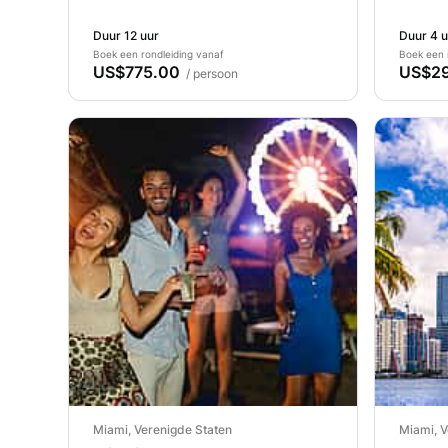
Duur 12 uur
Duur 4 u
Boek een rondleiding vanaf
Boek een 
US$775.00
US$2
/ persoon
Miami, Verenigde Staten
Miami, V