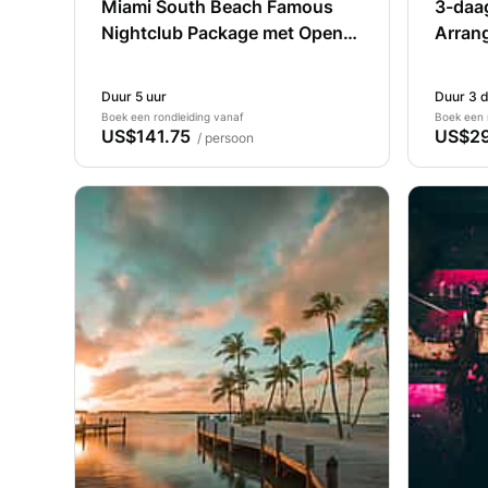
Miami South Beach Famous
3-daa
Nightclub Package met Open
Arran
Bar en Party Bus
en Boo
Key W
Duur 5 uur
Duur 3 
Boek een rondleiding vanaf
Boek een 
US$141.75
US$29
/ persoon