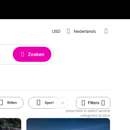
USD
Nederlands
Zoeken
Filters
Ritten
Sport
Kunst en cultuur
press here to select several
categories at once