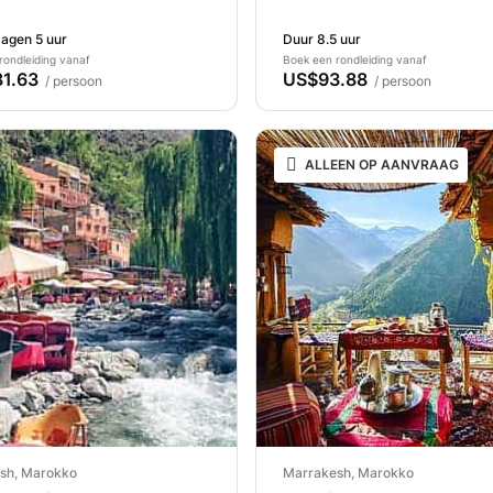
gebergte
Imlil-vallei
agen 5 uur
Duur 8.5 uur
rondleiding vanaf
Boek een rondleiding vanaf
1.63
US$93.88
/ persoon
/ persoon
ALLEEN OP AANVRAAG
sh, Marokko
Marrakesh, Marokko