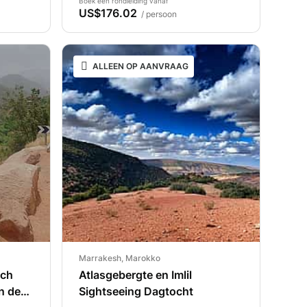
Boek een rondleiding vanaf
US$176.02
/ persoon
ALLEEN OP AANVRAAG
Marrakesh, Marokko
ech
Atlasgebergte en Imlil
n de
Sightseeing Dagtocht