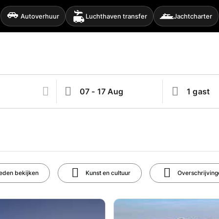
Autoverhuur
Luchthaven transfer
Jachtcharter
eden bekijken
Kunst en cultuur
Overschrijving