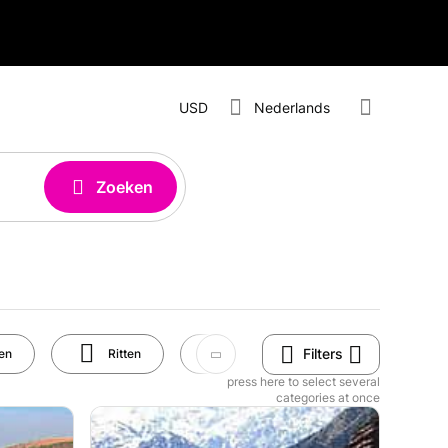
USD
Nederlands
Zoeken
Filters
en
Ritten
Sport
Dieren
press here to select several
categories at once