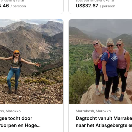
rondleiding vanaf
Boek een rondleiding vanaf
4.46
US$32.67
/ persoon
/ persoon
sh, Marokko
Marrakesh, Marokko
gse tocht door
Dagtocht vanuit Marrak
rdorpen en Hoge
naar het Atlasgebergte e