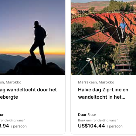
sh, Marokko
Marrakesh, Marokko
ag wandeltocht door het
Halve dag Zip-Line en
gebergte
wandeltocht in het
Atlasgebergte
ur
Duur 5 uur
rondleiding vanaf
Boek een rondleiding vanaf
6.94
US$104.44
/ persoon
/ persoon