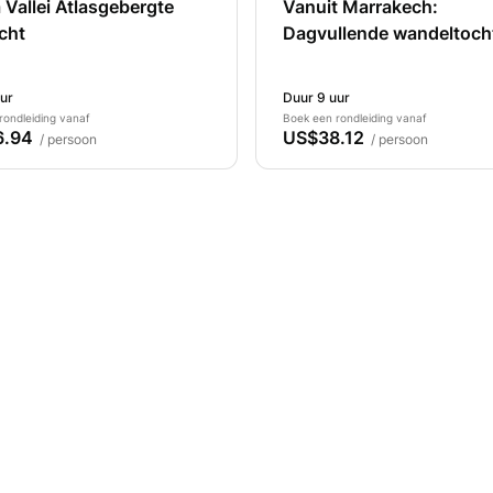
 Vallei Atlasgebergte
Vanuit Marrakech:
cht
Dagvullende wandeltocht
het Atlasgebergte
ur
Duur 9 uur
rondleiding vanaf
Boek een rondleiding vanaf
6.94
US$38.12
/ persoon
/ persoon