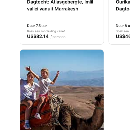
Dagtocht: Atlasgebergte, Imlil-
Ourika
vallei vanuit Marrakesh
Dagto
Duur 7.5 uur
Duur 8 u
Boek een rondleiding vanaf
Boek een 
US$82.14
US$4
/ persoon