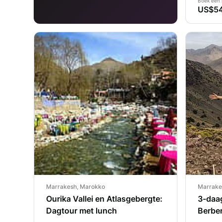
Boek een 
US$5
Marrakesh, Marokko
Marrake
Ourika Vallei en Atlasgebergte:
3-daa
Dagtour met lunch
Berbe