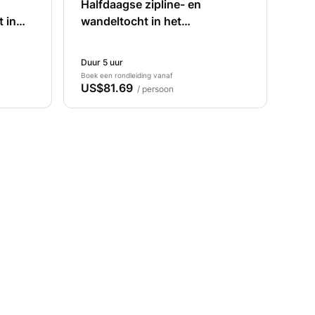
Halfdaagse zipline- en
 in
wandeltocht in het
Atlasgebergte in Marokko,
Marrakesh
Duur 5 uur
Boek een rondleiding vanaf
US$81.69
/ persoon