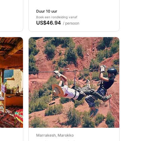
Duur 10 uur
Boek een rondleiding vanaf
US$46.94
/ persoon
Marrakesh, Marokko