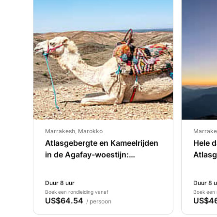
Marrakesh, Marokko
Marrake
Atlasgebergte en Kameelrijden
Hele d
in de Agafay-woestijn:
Atlas
Dagtocht
Duur 8 uur
Duur 8 u
Boek een rondleiding vanaf
Boek een 
US$64.54
US$4
/ persoon