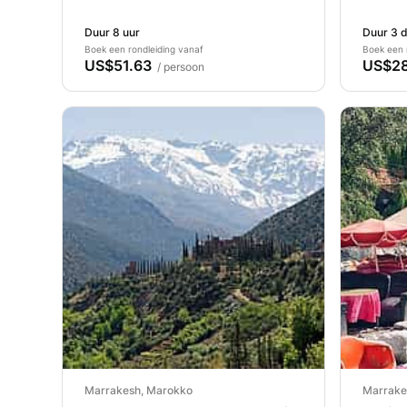
Atlas
Duur 8 uur
Duur 3 d
Boek een rondleiding vanaf
Boek een 
US$51.63
US$28
/ persoon
Marrakesh, Marokko
Marrake