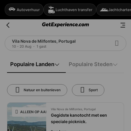
Autoverhuur
Luchthaven transfer
Jachtcharte
Vila Nova de Milfontes, Portugal
10 - 20 Aug
1 gast
Populaire Landen
Populaire Steden
Natuur en buitenleven
Sport
Vila Nova de Milfontes, Portugal
ALLEEN OP AANVRAAG
Gegidste kanotocht met een
speciale picknick.