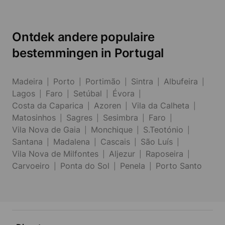
Ontdek andere populaire
bestemmingen in Portugal
Madeira
Porto
Portimão
Sintra
Albufeira
Lagos
Faro
Setúbal
Évora
Costa da Caparica
Azoren
Vila da Calheta
Matosinhos
Sagres
Sesimbra
Faro
Vila Nova de Gaia
Monchique
S.Teotónio
Santana
Madalena
Cascais
São Luís
Vila Nova de Milfontes
Aljezur
Raposeira
Carvoeiro
Ponta do Sol
Penela
Porto Santo