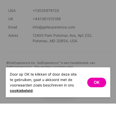
USA
+13025979133
UK
+441361310189
Email
info@getexperience.com
Adres
12400 Park Potomac Ave, Apt 232,
Potomac, MD 20854, USA
©GetExperience Inc. GetExperience™ is een handelsmerk van
GetExperience Inc. Alle rechten voorbehouden.
Door op OK te klikken of door deze site
Nederlands
te gebruiken, gaat u akkoord met de
OK
voorwaarden zoals beschreven in ons
FILTERS
cookiebeleid
.