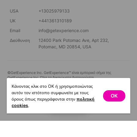
USA
+13025979133
UK
+441361310189
Email
info@getexperience.com
Διεύθυνση
12400 Park Potomac Ave, Apt 232,
Potomac, MD 20854, USA
©GetExperience Inc. GetExperience™ είναι εμπορικό σήμα της
GetExperience Inc. Όλα τα δικαιώματα διατηρούνται.
Κάνοντας κλικ στο OK ή χρησιμοποιώντας
Ελληνικά
αυτόν τον ιστότοπο συμφωνείτε με τους
OK
όρους όπως περιγράφονται στην
πολιτική
ΦΊΛΤΡΑ
cookies
.