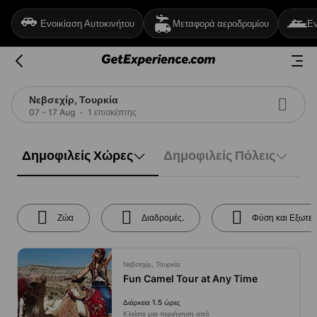
Ενοικίαση Αυτοκινήτου
Μεταφορά αεροδρομίου
Εν
Νεβσεχίρ, Τουρκία
07 - 17 Aug
1 επισκέπτης
Δημοφιλείς Χώρες
Δημοφιλείς Πόλεις
Ζώα
Διαδρομές.
Φύση και Εξωτερ
Νεβσεχίρ, Τουρκία
Fun Camel Tour at Any Time
Διάρκεια 1.5 ώρες
Κλείστε μια περιήγηση από