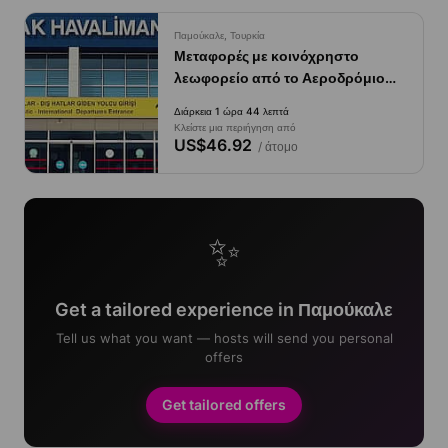
Παμούκαλε, Τουρκία
Μεταφορές με κοινόχρηστο
λεωφορείο από το Αεροδρόμιο
Ντενιζλί (Τσάρντακ) προς τα
Διάρκεια 1 ώρα 44 λεπτά
Ξενοδοχεία στην περιοχή
Κλείστε μια περιήγηση από
Παμούκκαλε.
US$46.92
/ άτομο
✨
Get a tailored experience in Παμούκαλε
Tell us what you want — hosts will send you personal
offers
Get tailored offers