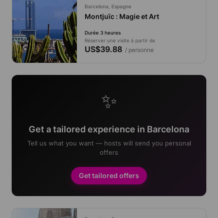
Barcelona, Espagne
Montjuïc : Magie et Art
Durée 3 heures
Réserver une visite à partir de
US$39.88
/ personne
✨
Get a tailored experience in Barcelona
Tell us what you want — hosts will send you personal
offers
Get tailored offers