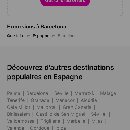
Get tailored offers
Excursions à Barcelona
Que faire
Espagne
Barcelona
Découvrez d'autres destinations
populaires en Espagne
Palma
Barcelona
Séville
Marratxí.
Málaga
Tenerife
Granada
Manacor
Alcúdia
Cala Millor
Mallorca.
Gran Canaria
Binissalem
Castillo de San Miguel
Séville.
Valldemossa
Frigiliana
Marbella
Mijas
Valence
Cordoue
Ibiza