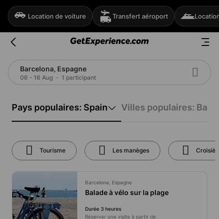
Location de voiture
Transfert aéroport
Locatio
Barcelona, Espagne
06 - 16 Aug
1 participant
Pays populaires: Spain
Villes populaires: Barc
Tourisme
Les manèges
Croisièr
Barcelona, Espagne
Balade à vélo sur la plage
Durée 3 heures
Réserver une visite à partir de