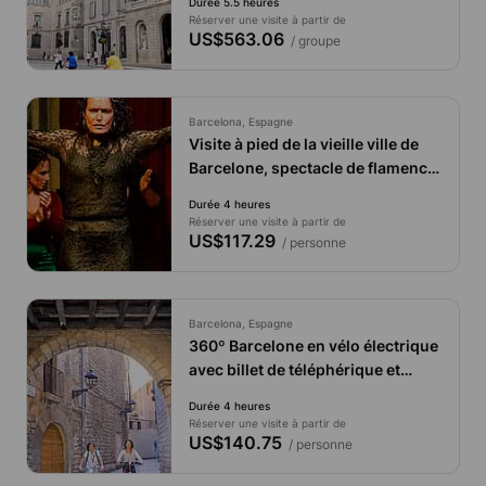
Durée 5.5 heures
Réserver une visite à partir de
US$563.06
/ groupe
Barcelona, Espagne
Visite à pied de la vieille ville de
Barcelone, spectacle de flamenco
et tournée de tapas dans le
Durée 4 heures
quartier du Born
Réserver une visite à partir de
US$117.29
/ personne
Barcelona, Espagne
360º Barcelone en vélo électrique
avec billet de téléphérique et
excursion en voilier
Durée 4 heures
Réserver une visite à partir de
US$140.75
/ personne