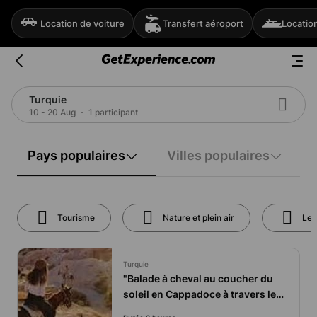
Location de voiture
Transfert aéroport
Locatio
Turquie
10 - 20 Aug
1 participant
Pays populaires
Villes populaires
Tourisme
Nature et plein air
Les
Turquie
"Balade à cheval au coucher du
soleil en Cappadoce à travers les
vallées (2 heures)"